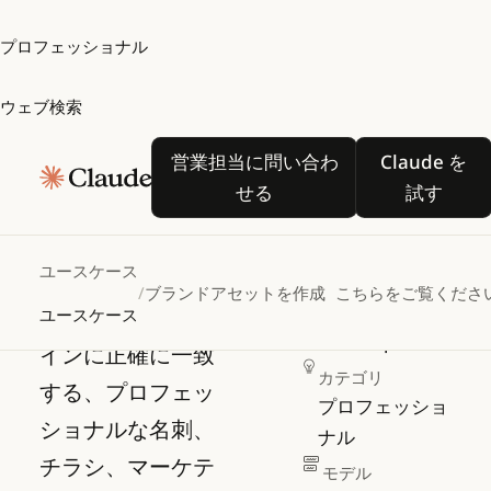
プロフェッショナル
ウェブ検索
ブランド
営業担当に問い合わせる
Claude
営業担当に問い合わ
Claude を
アセット
せる
試す
を作成
ユースケース
/
ブランドアセットを作成
こちらをご覧くださ
ブランドガイドラ
作成者
ユースケース
Anthropic
インに正確に一致
カテゴリ
する、プロフェッ
プロフェッショ
ショナルな名刺、
ナル
チラシ、マーケテ
モデル