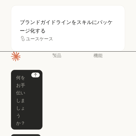
ブランドガイドラインをスキルにパッケージ
ブランドガイドラインをスキルにパッケ
ージ化する
ユースケース
ユースケース
製品
機能
ホームページ
Claude
Claude for
Chrome
Claude
Next
Claude Code
Claude for Ch
Claude for
Claude Code
Claude Code
Microsoft 365
for Enterprise
Claude for Mic
Skills
Claude Code for Enterprise
Claude Cowork
Skills
Claude Cowork
@Claude
@Claude