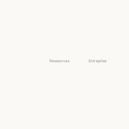
Juridique
Sciences de la
vie
Sciences de la vie
Associations
Associations
Petites
entreprises
Petites entreprises
Ressources
Entreprise
Blog
Anthropic
Blog
Anthropic
Réseau de
Carrières
partenaires
Carrières
Politique
Claude
Politique
Réseau de partenaires Claude
Economic
Communauté
Futures
Communauté
Connecteurs
Economic Futu
Recherche
Connecteurs
Formations
Recherche
Actualités