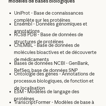
modèles de bases biologiques
UniProt - Base de connaissances
complète sur les protéines
Ensembl - Données génomiques et
annotations
RCSB PDB - Base de données de
structures de protéines
ChEMBL - Base de données de
molécules bioactives et de découverte
de médicaments
Bases de données NCBI - GenBank,
RefSeq, base de données SNP
Ontologie des gènes - Annotations de
processus biologiques, de fonction et
de localisation
ESM - Modèles de langage des
protéines
TranscriptFormer - Modèles de base à