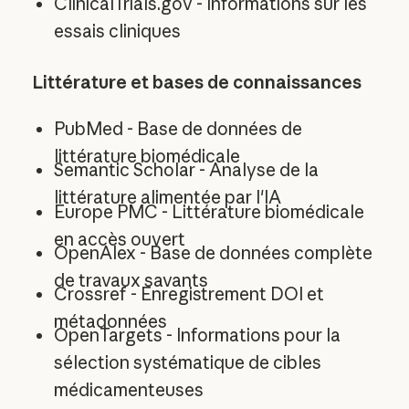
ClinicalTrials.gov - Informations sur les
essais cliniques
Littérature et bases de connaissances
PubMed - Base de données de
littérature biomédicale
Semantic Scholar - Analyse de la
littérature alimentée par l'IA
Europe PMC - Littérature biomédicale
en accès ouvert
OpenAlex - Base de données complète
de travaux savants
Crossref - Enregistrement DOI et
métadonnées
OpenTargets - Informations pour la
sélection systématique de cibles
médicamenteuses