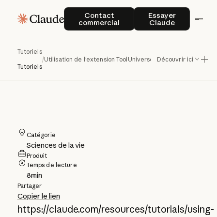
Utilisation de
Contact commercial
Essayer Claude
Contact
Essayer
commercial
Claude
l'extension
ToolUniverse dans
Tutoriels
/
Utilisation de l'extension ToolUniverse dans Claude
Découvrir ici
Claude
Tutoriels
Catégorie
Sciences de la vie
Produit
Temps de lecture
8
min
Partager
Copier le lien
https://claude.com/resources/tutorials/using-