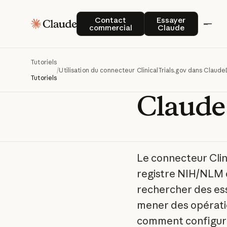
Utilisa
Contact commercial
Essayer Claude
Contact
Essayer
commercial
Claude
connec
Tutoriels
Clinica
/
Utilisation du connecteur ClinicalTrials.gov dans Claude
Tutoriels
Claude
Le connecteur Clin
registre NIH/NLM d
rechercher des ess
mener des opératio
comment configurer 