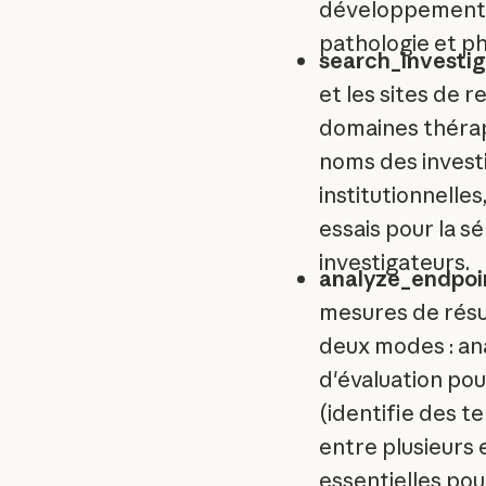
développement d
pathologie et ph
search_investi
et les sites de 
domaines thérap
noms des investig
institutionnelles
essais pour la sé
investigateurs.
analyze_endpo
mesures de résul
deux modes : ana
d'évaluation pou
(identifie des 
entre plusieurs
essentielles pou