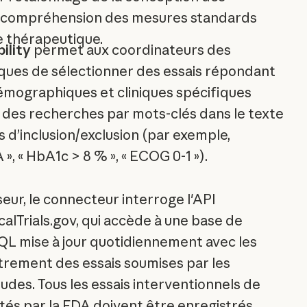
a compréhension des mesures standards
 thérapeutique.
bility
permet aux coordinateurs des
iques de sélectionner des essais répondant
démographiques et cliniques spécifiques
c des recherches par mots-clés dans le texte
es d’inclusion/exclusion (par exemple,
», « HbA1c > 8 % », « ECOG 0-1 »).
eur, le connecteur interroge l'API
calTrials.gov, qui accède à une base de
L mise à jour quotidiennement avec les
trement des essais soumises par les
des. Tous les essais interventionnels de
és par la FDA doivent être enregistrés