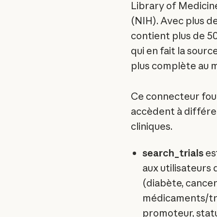
Library of Medicin
(NIH). Avec plus d
contient plus de 50
qui en fait la sour
plus complète au 
Ce connecteur fourn
accèdent à différ
cliniques.
search_trials
est
aux utilisateurs
(diabète, cancer
médicaments/trai
promoteur, sta