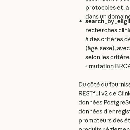
protocoles et l
dans un domaine
search_by_eligi
recherches clin
à des critères 
(âge, sexe), ave
selon les critèr
« mutation BRCA 
Du côté du fourniss
RESTful v2 de Clini
données PostgreSQ
données d'enregis
promoteurs des étu
produits réglement