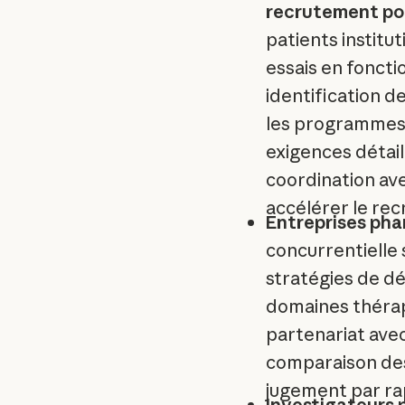
recrutement po
patients institut
essais en foncti
identification 
les programmes 
exigences détaill
coordination av
accélérer le re
Entreprises pha
concurrentielle 
stratégies de d
domaines thérape
partenariat avec
comparaison des
jugement par ra
Investigateurs p