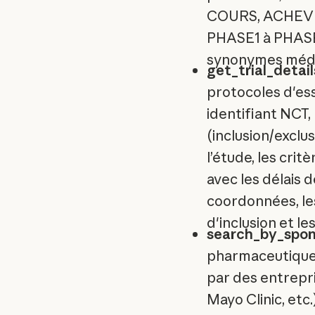
COURS, ACHEVÉ,
PHASE1 à PHASE4
synonymes médi
get_trial_detai
protocoles d'ess
identifiant NCT, 
(inclusion/exclus
l’étude, les cri
avec les délais d
coordonnées, les
d'inclusion et le
search_by_spon
pharmaceutiques
par des entrepri
Mayo Clinic, etc.)