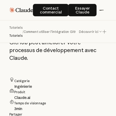
Comment utiliser
Contact commercial
Essayer Claude
Contact
Essayer
commercial
Claude
l'intégration GitHub
Tutoriels
/
Comment utiliser l'intégration GitHub
Découvrir ici
Découvrez comment l'intégration
Tutoriels
GitHub peut améliorer votre
processus de développement avec
Claude.
Catégorie
Ingénierie
Produit
Claude.ai
Temps de visionnage
3
min
Partager