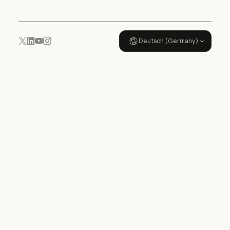
Deutsch (Germany)
YouTube
Instagram
x.com
LinkedIn