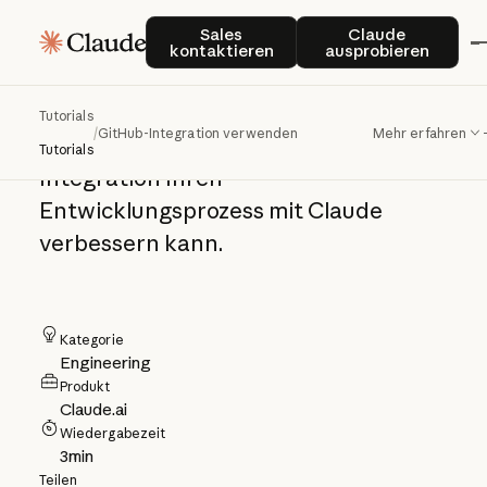
GitHub-Integration
Sales kontaktieren
Claude auspro
Sales
Claude
kontaktieren
ausprobieren
verwenden
Tutorials
/
GitHub-Integration verwenden
Mehr erfahren
Wir zeigen Ihnen, warum die GitHub-
Tutorials
Integration Ihren
Entwicklungsprozess mit Claude
verbessern kann.
Kategorie
Engineering
Produkt
Claude.ai
Wiedergabezeit
3
min
Teilen