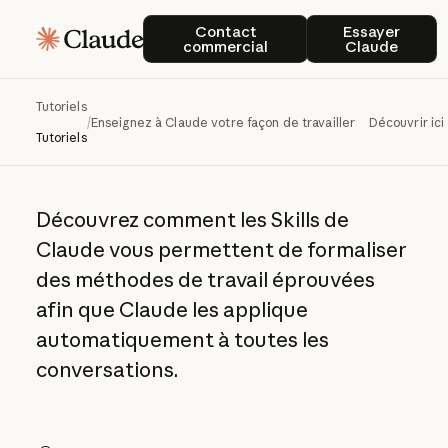
Enseignez à Claude
Contact commercial
Essayer C
Contact
Essayer
commercial
Claude
votre façon de
travailler avec les
Tutoriels
/
Enseignez à Claude votre façon de travailler avec les Skills
Découvrir ici
Skills
Tutoriels
Découvrez comment les Skills de
Claude vous permettent de formaliser
des méthodes de travail éprouvées
afin que Claude les applique
automatiquement à toutes les
conversations.