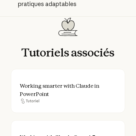
pratiques adaptables
Tutoriels
associés
Working smarter with Claude in PowerPoin
Working smarter with Claude in
PowerPoint
Tutoriel
Tutoriel
Working with Claude Opus 4.7