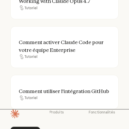
Working with Claude Opus 4.7
Tutoriel
Tutoriel
Comment activer Claude Code pour votre 
Comment activer Claude Code pour
votre équipe Enterprise
Tutoriel
Tutoriel
Comment utiliser l'intégration GitHub
Comment utiliser l'intégration GitHub
Tutoriel
Tutoriel
Produits
Fonctionnalités
Page d'accueil
Claude
Claude for
Chrome