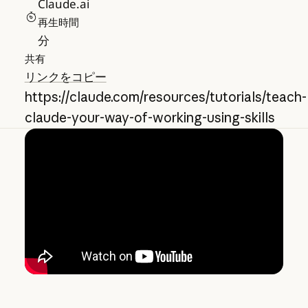
Claude.ai
再生時間
分
共有
リンクをコピー
https://claude.com/resources/tutorials/teach-
claude-your-way-of-working-using-skills