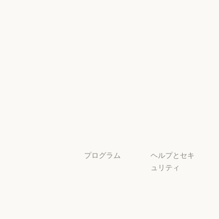
イベント
Responsible Sca
プラグイン
セキュリティ
とコンプライ
プラグイン
Claude を活用
アンス
Claude を活用
セキュリティと
サービスパー
透明性
トナー
透明性
サービスパートナー
チュートリア
ル
チュートリアル
ユースケース
ユースケース
プログラム
ヘルプとセキ
ュリティ
スタートアッ
プ
可用性
スタートアップ
可用性
研究ラボ
稼働状況