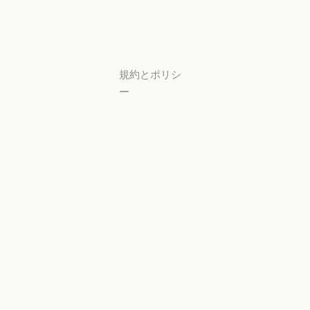
研究ラボ
稼働状況
サポートセン
ター
サポートセンタ
規約とポリシ
ー
プライバシー
設定
プライバシー
ポリシー
プライバシーポリシー
責任ある開示
ポリシー
責任ある開示ポリシー
利用規約：商
用
利用規約：商用
利用規約：消