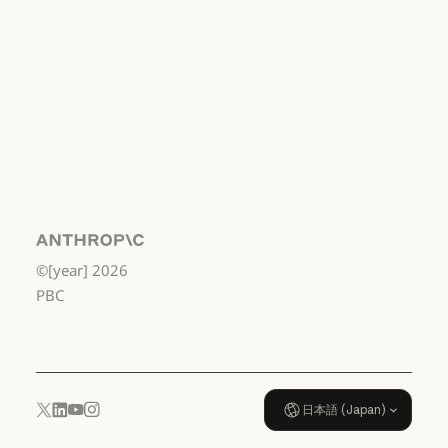
費者
利用規約：消費者
利用規約：米
国 幼稚園年長
から高校3年生
まで
利用規約：米国 幼稚園年長から
データ処理契
約：米国 幼稚
園年長から高
校3年生まで
Anthropic
©[year]
2026
データ処理契約：米国 幼稚園年
使用ポリシー
PBC
使用ポリシー
日本語 (Japan)
YouTube
Instagram
x.com
LinkedIn