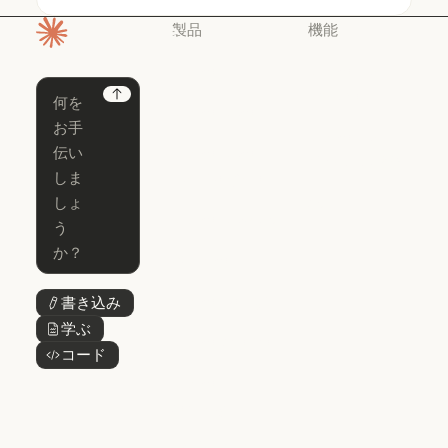
製品
機能
ホームページ
Claude
Claude for
Chrome
Claude
Next
Claude Code
Claude for Ch
Claude for
Claude Code
Claude Code
Microsoft 365
for Enterprise
Claude for Mic
Skills
Claude Code for Enterprise
Claude Cowork
Skills
Claude Cowork
@Claude
@Claude
Claude Design
書き込み
ボタンテキスト
Claude Design
学ぶ
ボタンテキスト
Claude Science
コード
ボタンテキスト
Claude Science
Claude
Security
Claude Security