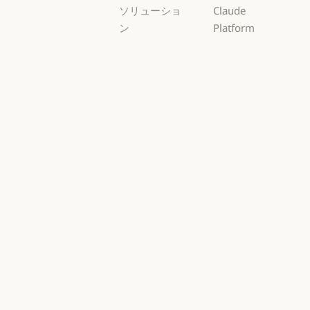
ソリューショ
Claude
ン
Platform
AI エージェン
概要
ト
概要
開発者向けド
AI エージェント
コードの最新
キュメント
化
開発者向けドキ
料金プラン
コードの最新化
コーディング
料金プラン
エコシステム
コーディング
カスタマーサ
エコシステム
Marketplace
ポート
Marketplace
カスタマーサポート
AWS 上の
サイバーセキ
Claude
ュリティ
AWS 上の Clau
サイバーセキュリティ
Google Cloud
Enterprise
Google Cloud
Enterprise
Microsoft
金融サービス
Foundry