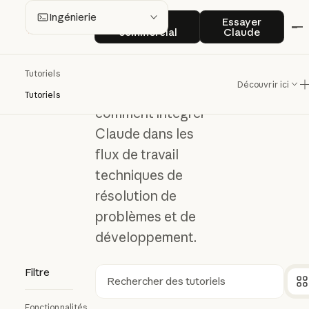
Ingénieri
Contact commercial
Essayer Clau
Ingénierie
Contact
Essayer
commercial
Claude
e
Tutoriels
Découvrir ici
Comprendre
Tutoriels
comment intégrer
Claude dans les
flux de travail
techniques de
résolution de
problèmes et de
développement.
Filtre
Rechercher
Fonctionnalités