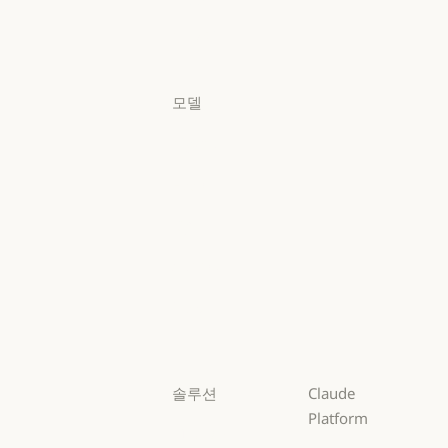
요금제
로그인
로그인
모델
Mythos
Mythos
Fable
Fable
Opus
Opus
Sonnet
Sonnet
Haiku
Haiku
솔루션
Claude
Platform
AI 에이전트