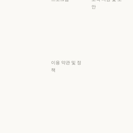
안
스타트업
가용성
스타트업
리서치 랩
가용성
서비스 상태
리서치 랩
서비스 상태
고객지원 센터
고객지원 센터
이용 약관 및 정
책
개인정보 보호
선택
개인정보처리
방침
개인정보처리방침
책임 있는 보안
취약점 공개 정