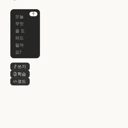
홈페이지
Claude
Claude for
Chrome
Claude
Next
Claude Code
Claude for Ch
Claude for
Claude Code
Claude Code
Microsoft 365
for Enterprise
Claude for Mic
Skills
Claude Code for Enterprise
Claude Cowork
Skills
Claude Cowork
@Claude
쓰기
버튼 텍스트
@Claude
Claude 디자인
학습
버튼 텍스트
Claude 디자인
코드
버튼 텍스트
Claude Science
Claude Science
Claude
Security
Claude Security
앱 다운로드
앱 다운로드
요금제