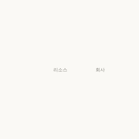
법무
생명과학
생명과학
비영리 단체
비영리 단체
소규모 비즈니
스
소규모 비즈니스
리소스
회사
블로그
Anthropic
블로그
Anthropic
Claude 파트너
채용
네트워크
채용
정책
Claude 파트너 네트워크
커뮤니티
정책
Economic
커뮤니티
커넥터
Futures
커넥터
Economic Futu