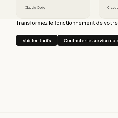
Claude Code
Claud
Comment l'IA aide à surmonter la barriè
Le guid
Transformez le fonctionnement de votre
Voir les tarifs
Contacte
Voir les tarifs
Contacter le service co