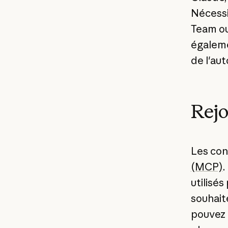
Nécessi
Team ou
égaleme
de l'au
Rejo
Les con
(MCP)
.
utilisés
souhait
pouvez 