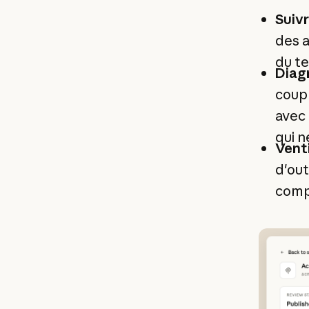
Suivr
des a
du t
Diagn
coup 
avec 
qui n
Venti
d'out
compr