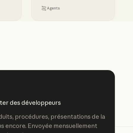
Agents
artup fondée sur l’IA
 juridique
Explication des Skills : comparaison 
tter des développeurs
duits, procédures, présentations de la
us encore. Envoyée mensuellement