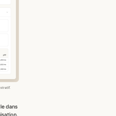
stratif.
-le dans
isation
.