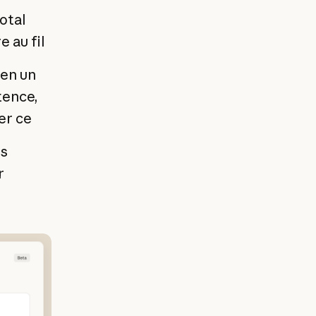
total
 au fil
en un
tence,
er ce
s
r