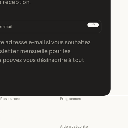
e réception.
S'abonner
re adresse e-mail si vous souhaitez
sletter mensuelle pour les
 pouvez vous désinscrire à tout
Ressources
Programmes
Blog
Startups
Blog
Startups
Réseau de partenaires
Laboratoires de recherche
Claude
de
Laboratoires de recherc
Aide et sécurité