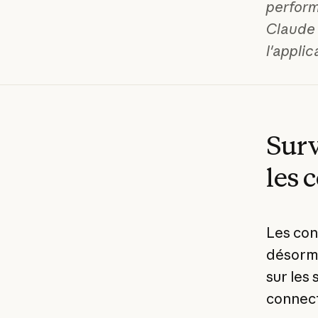
perform
Claude 
l'applic
Surv
les 
Les con
désorma
sur les
connect