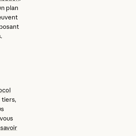
un plan
peuvent
posant
.
ocol
tiers,
us
 vous
savoir