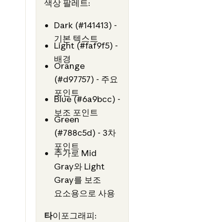
색상 팔레트:
Dark (#141413) -
기본 텍스트
Light (#faf9f5) -
배경
Orange
(#d97757) - 주요
포인트
Blue (#6a9bcc) -
보조 포인트
Green
(#788c5d) - 3차
포인트
추가로 Mid
Gray와 Light
Gray를 보조
요소용으로 사용
타
이포그래피: