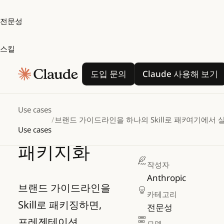
전문성
스킬
브랜드
도입 문의
Claude 사
도입 문의
Claude 사용해 보기
가이드라인을
하나의
Use cases
/
브랜드 가이드라인을 하나의 Skill로 패키지화
여기에서 
Skill로
Use cases
패키지화
작성자
Anthropic
브랜드 가이드라인을
카테고리
Skill로 패키징하면,
전문성
프레젠테이션,
모델