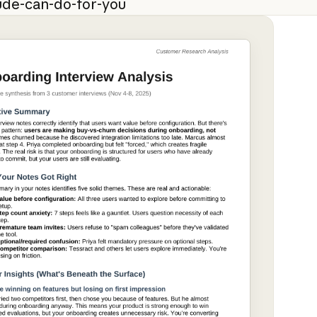
ude-can-do-for-you