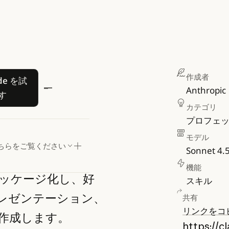
ラインを
Claude を試す
作成者
de を試
Anthropic
ージ化す
す
カテゴリ
プロフェ
モデル
ジ化する
ちらをご覧ください
Sonnet 4.
機能
ッケージ化し、好
スキル
レゼンテーション、
共有
リンクをコ
作成します。
https://