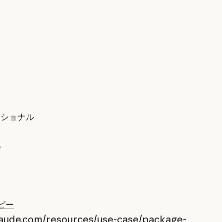
ッショナル
5
ピー
claude.com/resources/use-case/package-