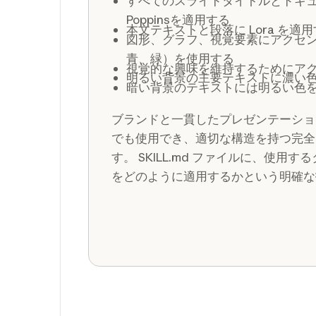
すべてのスライドタイトルとドキ
Poppinsを適用する
本文テキストと段落に Lora を適
図形、グラフ、視覚要素にアクセ
青、緑）を使用する
視覚的な興味を維持するためにア
明るい背景の主要テキストに濃い
暗い背景のテキストには明るい色
ブランドと一貫したプレゼンテーショ
でも使用でき、適切な構造を持つ完全
す。 SKILL.md ファイルに、使用
をどのように適用するかという明確な