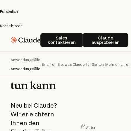
Persönlich
Konnektoren
Erfahren
Sales kontaktieren
Claude ausp
Sales
Claude
kontaktieren
ausprobieren
Sie, was
Claude
Anwendungsfälle
/
Erfahren Sie, was Claude für Sie tun kann
Mehr erfahren
für Sie
Anwendungsfälle
tun kann
Neu bei Claude?
Wir erleichtern
Ihnen den
Autor