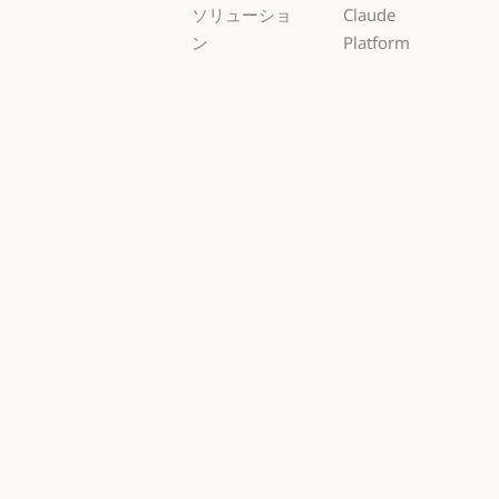
ソリューショ
Claude
ン
Platform
AI エージェン
概要
ト
概要
開発者向けド
AI エージェント
コードの最新
キュメント
化
開発者向けドキ
料金プラン
コードの最新化
コーディング
料金プラン
エコシステム
コーディング
カスタマーサ
エコシステム
Marketplace
ポート
Marketplace
カスタマーサポート
AWS 上の
サイバーセキ
Claude
ュリティ
AWS 上の Clau
サイバーセキュリティ
Google Cloud
Enterprise
Google Cloud
Enterprise
Microsoft
金融サービス
Foundry