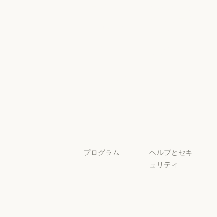
イベント
Responsible Sca
プラグイン
セキュリティ
とコンプライ
プラグイン
Claude を活用
アンス
Claude を活用
セキュリティと
サービスパー
透明性
トナー
透明性
サービスパートナー
チュートリア
ル
チュートリアル
ユースケース
ユースケース
プログラム
ヘルプとセキ
ュリティ
スタートアッ
プ
可用性
スタートアップ
可用性
研究ラボ
稼働状況