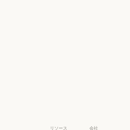
金融サービス
政府
Microsoft Foun
地域別コンプ
政府
ヘルスケア
ライアンス
ヘルスケア
地域別コンプラ
高等教育
コンソールロ
グイン
高等教育
幼稚園から高
コンソールログ
校までの教員
幼稚園から高校までの教員
法務
法務
ライフサイエ
ンス
ライフサイエンス
非営利団体
非営利団体
中小企業
中小企業
リソース
会社