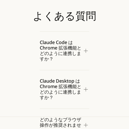
よくある質問
Claude for Chromeの権限
Claude for Chromeの安全
ブラウザ使用時のプロンプ
ガイド
な使用
トインジェクションのリス
詳細を読む
詳細を読む
詳細を読む
詳細を読む
Claude Code は
クを軽減
Chrome 拡張機能と
詳細を読む
詳細を読む
どのように連携しま
前へ
Next
すか？
Claude Desktop は
Chrome 拡張機能と
どのように連携しま
すか？
どのようなブラウザ
操作が推奨されませ