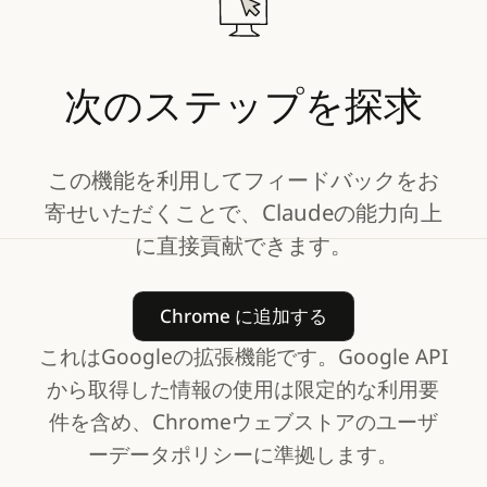
Claude for Chrome のト
ラブルシューティング
この記事では、Claude for
次のステップを探求
Chrome のよくある問題の
解決方法と、フィードバッ
クの送信方法を説明しま
す。
この機能を利用してフィードバックをお
詳細を読む
寄せいただくことで、Claudeの能力向上
詳細を読む
に直接貢献できます。
Chrome に追加する
Chrome に追加する
これはGoogleの拡張機能です。Google API
から取得した情報の使用は限定的な利用要
件を含め、Chromeウェブストアのユーザ
ーデータポリシーに準拠します。