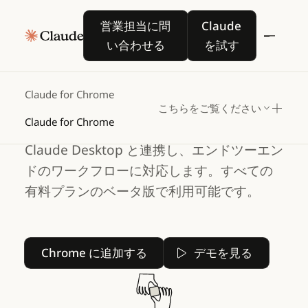
営業担当に問い合わせる
Claude を試す
営業担当に問
Claude
すべてのタブでお手
い合わせる
を試す
伝い
Claude for Chrome では、ブラウザでのナ
Claude for Chrome
ビゲーション、クリック、フォームへの入
こちらをご覧ください
Claude for Chrome
力が可能です。 Claude Code、Cowork、
Claude Desktop と連携し、エンドツーエン
ドのワークフローに対応します。すべての
有料プランのベータ版で利用可能です。
Chrome に追加する
Chrome に追加する
デモを見る
デモを見る