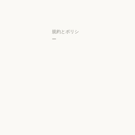
研究ラボ
稼働状況
サポートセン
ター
サポートセンタ
規約とポリシ
ー
プライバシー
設定
プライバシー
ポリシー
プライバシーポリシー
責任ある開示
ポリシー
責任ある開示ポリシー
利用規約：商
用
利用規約：商用
利用規約：消