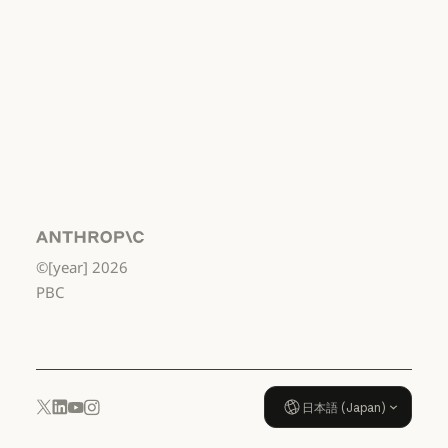
費者
利用規約：消費者
利用規約：米
国 幼稚園年長
から高校3年生
まで
利用規約：米国 幼稚園年長から
データ処理契
約：米国 幼稚
園年長から高
校3年生まで
Anthropic
©[year]
2026
データ処理契約：米国 幼稚園年
使用ポリシー
PBC
使用ポリシー
日本語 (Japan)
YouTube
Instagram
x.com
LinkedIn