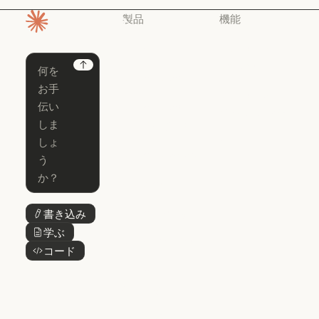
製品
機能
ホームページ
Claude
Claude for
Chrome
Claude
Next
Claude Code
Claude for Ch
Claude for
Claude Code
Claude Code
Microsoft 365
for Enterprise
Claude for Mic
Skills
Claude Code for Enterprise
Claude Cowork
Skills
Claude Cowork
@Claude
@Claude
Claude Design
書き込み
ボタンテキスト
Claude Design
学ぶ
ボタンテキスト
Claude Science
コード
ボタンテキスト
Claude Science
Claude
Security
Claude Security
アプリをダウ