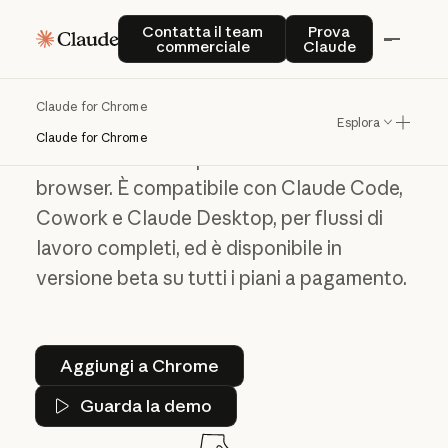
Contatta il team commerciale
Prova Claude
Contatta il team
Prova
Ti dà una mano in
commerciale
Claude
tutte le tue schede
Claude for Chrome
Esplora
Claude for Chrome può navigare,
Claude for Chrome
selezionare e compilare moduli nel
browser. È compatibile con Claude Code,
Cowork e Claude Desktop, per flussi di
lavoro completi, ed è disponibile in
versione beta su tutti i piani a pagamento.
Aggiungi a Chrome
Aggiungi a Chrome
Guarda la demo
Guarda la demo