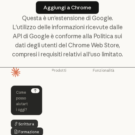
Aggiungi a Chrome
Aggiungi a Chrome
Questa è un'estensione di Google.
L'utilizzo delle informazioni ricevute dalle
API di Google è conforme alla Politica sui
dati degli utenti del Chrome Web Store,
compresi i requisiti relativi all'uso limitato.
Prodotti
Funzionalità
Pagina iniziale
Claude
Claude for
Chrome
Claude
Claude Code
Claude for Ch
Next
Claude for
Claude Code
Claude Code per
Microsoft 365
le aziende
Claude for Mic
Skills
Claude Code per le aziende
Claude Cowork
Skills
Scrittura
Claude Cowork
Testo del pulsante
@Claude
Formazione
Testo del pulsante