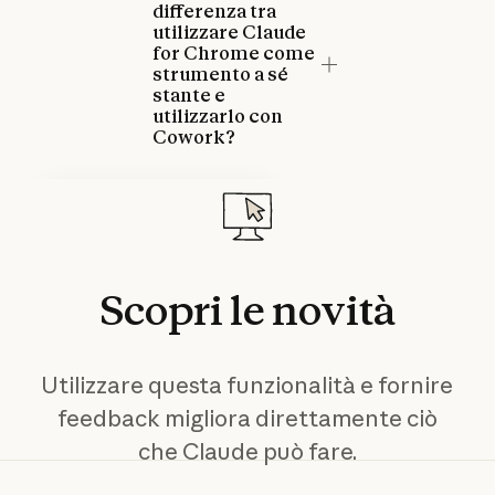
differenza tra
utilizzare Claude
for Chrome come
strumento a sé
stante e
utilizzarlo con
Cowork?
Risoluzione dei problemi di
Claude for Chrome
Questo articolo ti aiuta a
risolvere i problemi più comuni
Scopri
le
novità
con Claude for Chrome e ti
spiega come fornire feedback.
Scopri di più
Scopri di più
Utilizzare questa funzionalità e fornire
feedback migliora direttamente ciò
che Claude può fare.