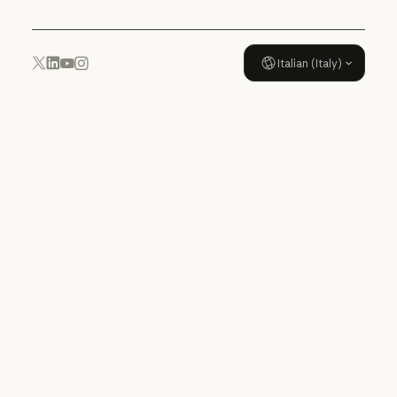
Italian (Italy)
YouTube
Instagram
x.com
LinkedIn