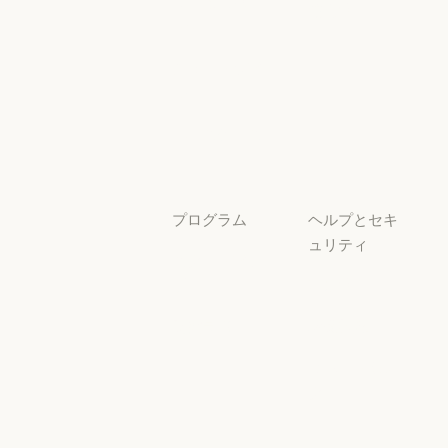
サービスパー
透明性
トナー
透明性
サービスパートナー
チュートリア
ル
チュートリアル
ユースケース
ユースケース
プログラム
ヘルプとセキ
ュリティ
スタートアッ
プ
可用性
スタートアップ
可用性
研究ラボ
稼働状況
研究ラボ
稼働状況
サポートセン
ター
サポートセンタ