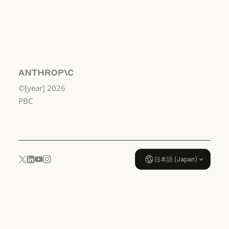
から高校3年生
まで
利用規約：米国 幼稚園年長から
データ処理契
約：米国 幼稚
園年長から高
校3年生まで
Anthropic
©[year]
2026
データ処理契約：米国 幼稚園年
使用ポリシー
PBC
使用ポリシー
日本語 (Japan)
YouTube
Instagram
x.com
LinkedIn