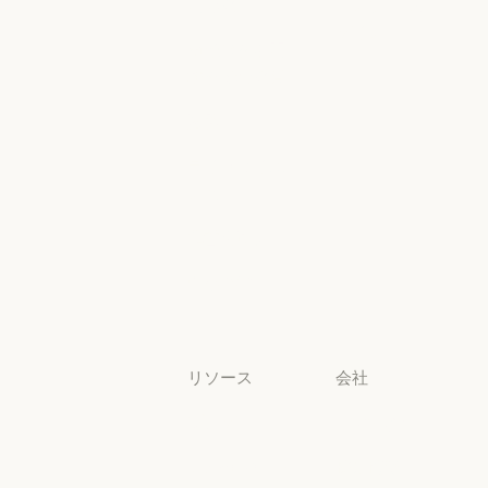
高等教育
コンソールロ
グイン
高等教育
幼稚園から高
コンソールログ
校までの教員
幼稚園から高校までの教員
法務
法務
ライフサイエ
ンス
ライフサイエンス
非営利団体
非営利団体
中小企業
中小企業
リソース
会社
ブログ
Anthropic
ブログ
Anthropic
Claude パート
採用情報