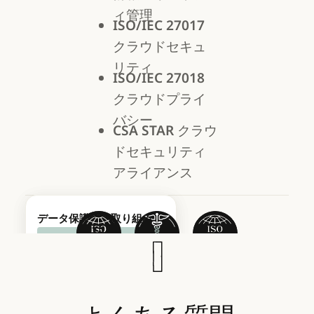
ィ管理
ISO/IEC 27017
クラウドセキュ
リティ
ISO/IEC 27018
クラウドプライ
バシー
CSA STAR
クラウ
ドセキュリティ
アライアンス
文書と認証
データ保護への取り組み
トラストセンターにてコン
プライアンスに関する文書
と認証の詳細をご確認いた
だけます。
トラストセンターにアクセス
デフォルトでは、
トラストセンターにア