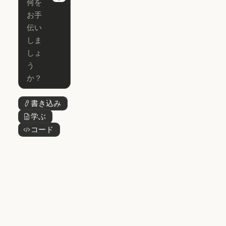
Next
Claude Code
Claude for Ch
Claude for
Claude Code
Claude Code
Microsoft 365
for Enterprise
Claude for Mic
Skills
Claude Code for Enterprise
Claude Cowork
Skills
Claude Cowork
@Claude
@Claude
Claude Design
書き込み
ボタンテキスト
Claude Design
学ぶ
ボタンテキスト
Claude Science
コード
ボタンテキスト
Claude Science
Claude
Security
Claude Security
アプリをダウ
ンロード
アプリをダウンロード
料金プラン
料金プラン