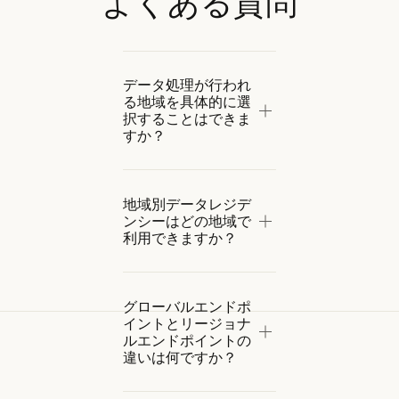
よくある質問
Anthropic は商用導入から
クセス
得られた顧客データを使用
してモデルをトレーニング
することはありません。
データ処理が行われ
る地域を具体的に選
お客様の機密情報とクライ
択することはできま
アントデータは、すべての
すか？
導入オプションおよびコン
プライアンス枠組みにおい
て厳重に機密保持されま
地域別データレジデ
す。
ンシーはどの地域で
利用できますか？
グローバルエンドポ
イントとリージョナ
ルエンドポイントの
違いは何ですか？