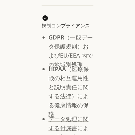
規制コンプライアンス
GDPR
（一般デー
タ保護規則）お
よびEU/EEA 内で
の地域別処理
HIPAA
（医療保
険の相互運用性
と説明責任に関
する
法律
）によ
る健康情報の保
護
データ処理に関
する付属書
によ