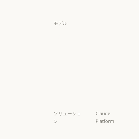
ログイン
ログイン
モデル
Mythos
Mythos
Fable
Fable
Opus
Opus
Sonnet
Sonnet
Haiku
Haiku
ソリューショ
Claude
ン
Platform
AI エージェン
概要