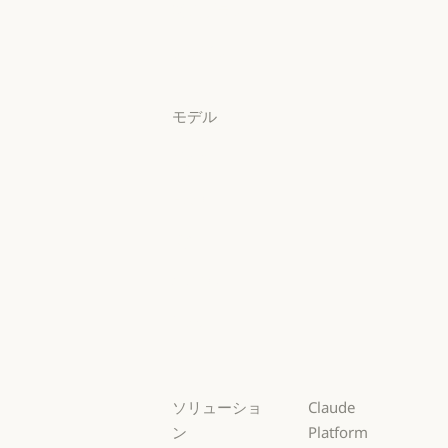
料金プラン
料金プラン
ログイン
ログイン
モデル
Mythos
Mythos
Fable
Fable
Opus
Opus
Sonnet
Sonnet
Haiku
Haiku
ソリューショ
Claude
ン
Platform