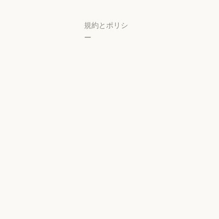
サポートセンタ
規約とポリシ
ー
プライバシー
設定
プライバシー
ポリシー
プライバシーポリシー
責任ある開示
ポリシー
責任ある開示ポリシー
利用規約：商
用
利用規約：商用
利用規約：消
費者
利用規約：消費者
利用規約：米