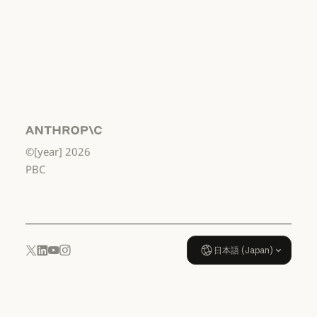
国 幼稚園年長
から高校3年生
まで
利用規約：米国 幼稚園年長から
データ処理契
約：米国 幼稚
園年長から高
校3年生まで
Anthropic
©[year]
2026
データ処理契約：米国 幼稚園年
使用ポリシー
PBC
使用ポリシー
日本語 (Japan)
YouTube
Instagram
x.com
LinkedIn