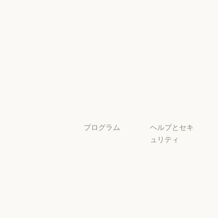
Claude を活用
アンス
Claude を活用
セキュリティと
サービスパー
透明性
トナー
透明性
サービスパートナー
チュートリア
ル
チュートリアル
ユースケース
ユースケース
プログラム
ヘルプとセキ
ュリティ
スタートアッ
プ
可用性
スタートアップ
可用性
研究ラボ
稼働状況
研究ラボ
稼働状況
サポートセン
ター