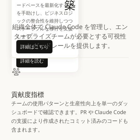
築
方法をどのように変えつつ
ードベースを最新化するの
あるのでしょうか。そして
を手助けし、ビジネスロジ
エンジニアリングリーダー
ックの整合性を維持しつつ
組織全体で Claude Code を管理し、エン
は 2026 年に何を期待すべ
スケーラブルな移行を支援
きでしょうか？当社は業界
タープライズチームが必要とする可視性
します。
全体で出現している傾向を
詳細はこちら
とガードレールを提供します。
詳細はこちら
分析しました。
詳細を読む
詳細を読む
貢献度指標
チームの使用パターンと生産性向上を単一のダッ
シュボードで確認できます。PR や Claude Code
の支援により作成されたコミット済みのコードも
含まれます。