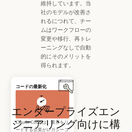
維持しています。当
社のモデルが改善さ
れるにつれて、チー
ムはワークフローの
変更や移行、再トレ
ーニングなしで自動
的にそのメリットを
得られます。
2026 年 Agentic Coding
コードの最新化
トレンドレポート
エンタープライズエン
ジニアリング向けに構
Claude Code は、業界をリ
AI はソフトウェアの構築
ードする企業がレガシーコ