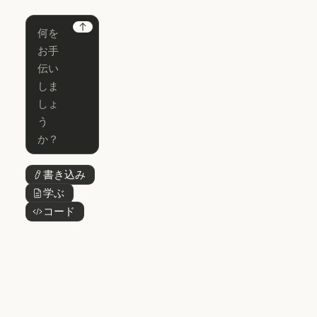
ホームページ
Claude
Claude for
Chrome
Claude
Next
Claude Code
Claude for Ch
Claude for
Claude Code
Claude Code
Microsoft 365
for Enterprise
Claude for Mic
Skills
Claude Code for Enterprise
Claude Cowork
Skills
Claude Cowork
@Claude
@Claude
Claude Design
書き込み
ボタンテキスト
Claude Design
学ぶ
ボタンテキスト
Claude Science
コード
ボタンテキスト
Claude Science
Claude
Security
Claude Security
アプリをダウ
ンロード
アプリをダウンロード