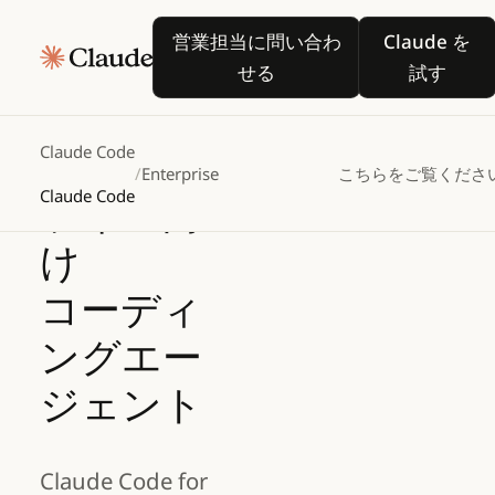
あらゆる
営業担当に問い合わせる
Claude
営業担当に問い合わ
Claude を
環境に対
動画
せる
試す
応するエ
ンタープ
Claude Code
/
Enterprise
こちらをご覧くださ
Claude Code
ライズ向
け
コーディ
ングエー
ジェント
Claude Code for