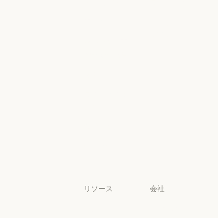
ヘルスケア
ライアンス
ヘルスケア
地域別コンプラ
高等教育
コンソールロ
グイン
高等教育
幼稚園から高
コンソールログ
校までの教員
幼稚園から高校までの教員
法務
法務
ライフサイエ
ンス
ライフサイエンス
非営利団体
非営利団体
中小企業
中小企業
リソース
会社
ブログ
Anthropic