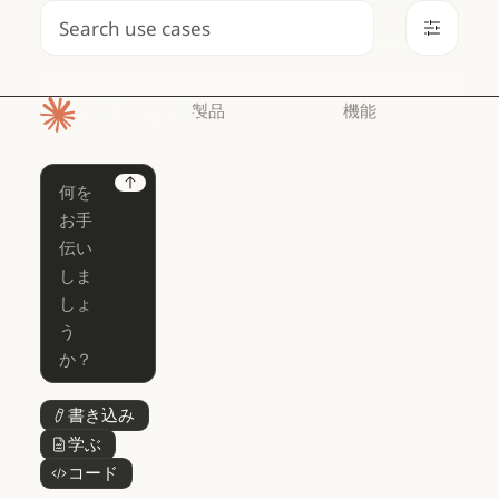
検索
製品
機能
ホームページ
Claude
Claude for
Chrome
Claude
Next
Claude Code
Claude for Ch
Claude for
Claude Code
Claude Code
Microsoft 365
for Enterprise
Claude for Mic
Skills
Claude Code for Enterprise
Claude Cowork
Skills
Claude Cowork
@Claude
@Claude
Claude Design
書き込み
ボタンテキスト
Claude Design
学ぶ
ボタンテキスト
Claude Science
コード
ボタンテキスト
Claude Science