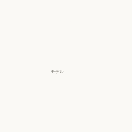
Claude
Security
Claude Security
アプリをダウ
ンロード
アプリをダウンロード
料金プラン
料金プラン
ログイン
ログイン
モデル
Mythos
Mythos
Fable
Fable
Opus
Opus
Sonnet
Sonnet
Haiku