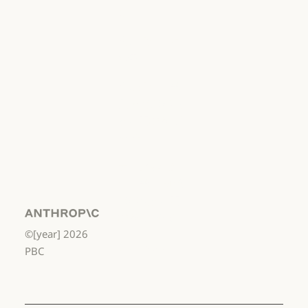
用
利用規約：商用
利用規約：消
費者
利用規約：消費者
利用規約：米
国 幼稚園年長
から高校3年生
まで
利用規約：米国 幼稚園年長から
データ処理契
約：米国 幼稚
園年長から高
校3年生まで
Anthropic
©[year]
2026
データ処理契約：米国 幼稚園年
使用ポリシー
PBC
使用ポリシー