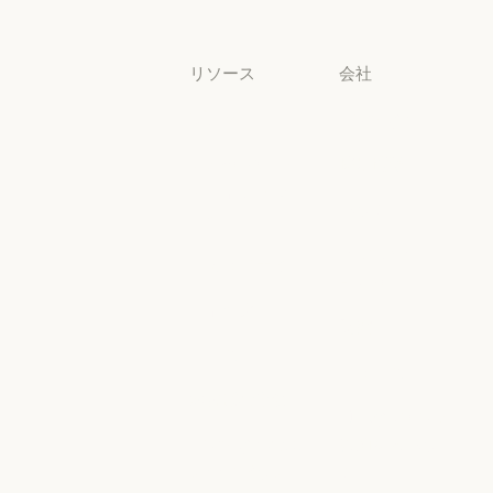
中小企業
リソース
会社
ブログ
Anthropic
ブログ
Anthropic
Claude パート
採用情報
ナーネットワ
採用情報
ポリシー
ーク
ポリシー
Claude パートナーネットワー
Economic
コミュニティ
Futures
コミュニティ
コネクタ
Economic Futu
研究
コネクタ
コース
研究
ニュース
コース
お客様の事例
ニュース
AI Exponential
お客様の事例
Anthropic のエ
に関するポリ
ンジニアリン
シー