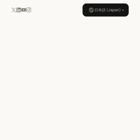
日本語 (Japan)
YouTube
Instagram
x.com
LinkedIn