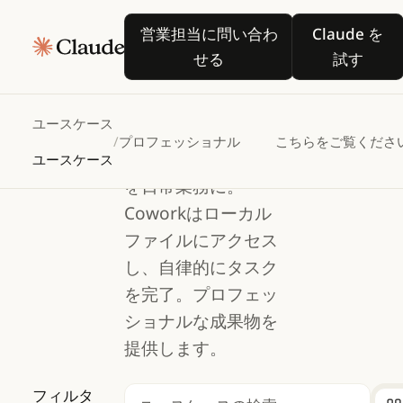
プロフェ
営業担当に問い合わせる
Claude
プロフェッショナル
営業担当に問い合わ
Claude を
ッショナ
せる
試す
ル
ユースケース
/
プロフェッショナル
こちらをご覧くださ
Claude Codeの真価
ユースケース
を日常業務に。
Coworkはローカル
ファイルにアクセス
し、自律的にタスク
を完了。プロフェッ
ショナルな成果物を
提供します。
フィルタ