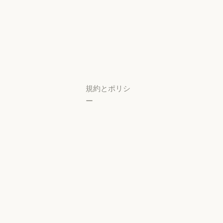
プ
可用性
スタートアップ
可用性
研究ラボ
稼働状況
研究ラボ
稼働状況
サポートセン
ター
サポートセンタ
規約とポリシ
ー
プライバシー
設定
プライバシー
ポリシー
プライバシーポリシー
責任ある開示
ポリシー
責任ある開示ポリシー
利用規約：商