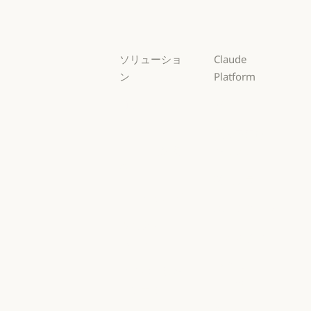
Haiku
ソリューショ
Claude
ン
Platform
AI エージェン
概要
ト
概要
開発者向けド
AI エージェント
コードの最新
キュメント
化
開発者向けドキ
料金プラン
コードの最新化
コーディング
料金プラン
エコシステム
コーディング
カスタマーサ
エコシステム
Marketplace
ポート
Marketplace
カスタマーサポート
AWS 上の
サイバーセキ
Claude
ュリティ
AWS 上の Clau
サイバーセキュリティ
Google Cloud