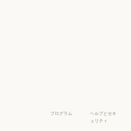
グ
AI Exponent
Responsible
Anthropic のエンジニアリング
イベント
Scaling Policy
イベント
Responsible Sca
プラグイン
セキュリティ
とコンプライ
プラグイン
Claude を活用
アンス
Claude を活用
セキュリティと
サービスパー
透明性
トナー
透明性
サービスパートナー
チュートリア
ル
チュートリアル
ユースケース
ユースケース
プログラム
ヘルプとセキ
ュリティ
スタートアッ