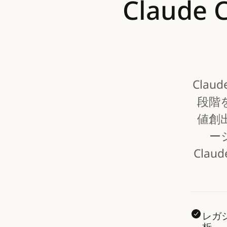
Claude
Cla
段階
値創
ー
Cla
レガ
析