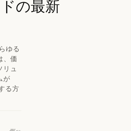
ードの最新
あらゆる
は、価
ソリュ
ムが
消する方
し、デッ