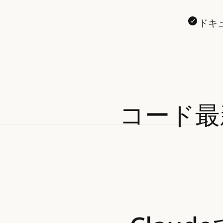
ドキ
コード最