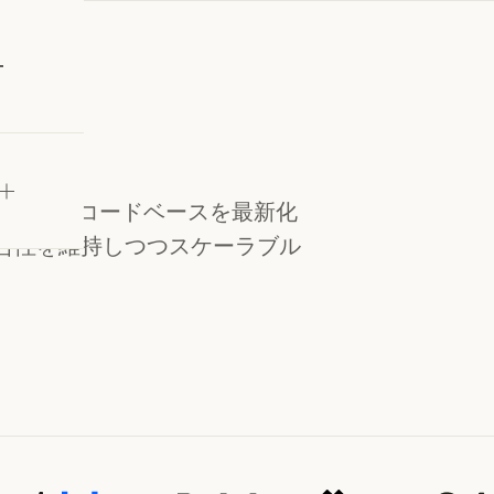
試す
業がレガシーコードベースを最新化
合性を維持しつつスケーラブル
ら