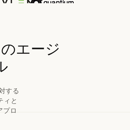
けのエージ
ル
に対する
ティと
アプロ