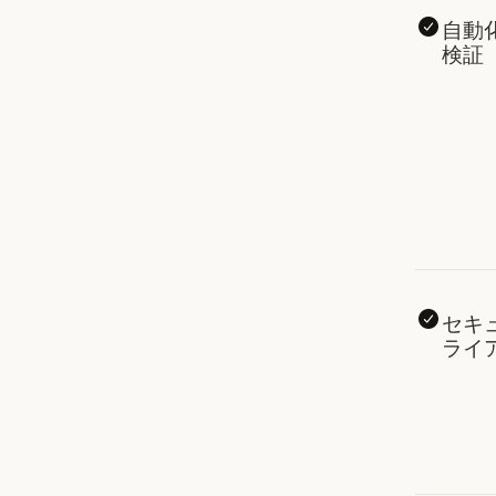
自動
検証
セキ
ライ