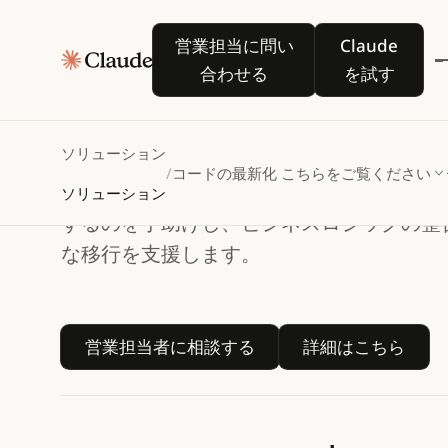
営業担当に問い合わせる
Claude を
営業担当に問い
Claude
Claude Codeでコ
合わせる
を試す
ードの最新化を加
速
ソリューション
/
コードの最新化
こちらをご覧ください
Claude Codeは、業界をリードする企
ソリューション
するのを手助けし、ビジネスロジックの整
な移行を支援します。
営業担当者に相談する
詳細はこち
営業担当者に相談する
詳細はこちら