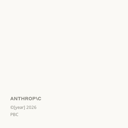
責任ある開示ポリシー
利用規約：商
用
利用規約：商用
利用規約：消
費者
利用規約：消費者
利用規約：米
国 幼稚園年長
から高校3年生
まで
利用規約：米国 幼稚園年長から
データ処理契
約：米国 幼稚
園年長から高
校3年生まで
Anthropic
©[year]
2026
データ処理契約：米国 幼稚園年
使用ポリシー
PBC
使用ポリシー