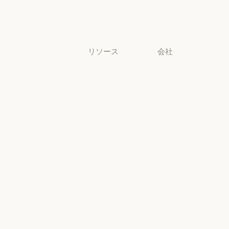
非営利団体
中小企業
中小企業
リソース
会社
ブログ
Anthropic
ブログ
Anthropic
Claude パート
採用情報
ナーネットワ
採用情報
ポリシー
ーク
ポリシー
Claude パートナーネットワー
Economic
コミュニティ
Futures
コミュニティ
コネクタ
Economic Futu
研究
コネクタ
コース
研究
ニュース
コース
お客様の事例
ニュース
AI Exponential
お客様の事例
Anthropic のエ
に関するポリ