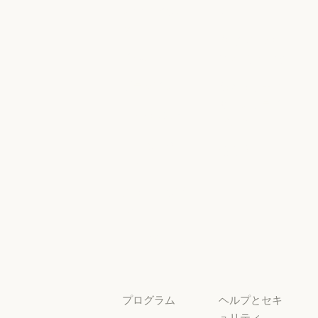
ンジニアリン
シー
グ
AI Exponent
Responsible
Anthropic のエンジニアリング
イベント
Scaling Policy
イベント
Responsible Sca
プラグイン
セキュリティ
とコンプライ
プラグイン
Claude を活用
アンス
Claude を活用
セキュリティと
サービスパー
透明性
トナー
透明性
サービスパートナー
チュートリア
ル
チュートリアル
ユースケース
ユースケース
プログラム
ヘルプとセキ
ュリティ