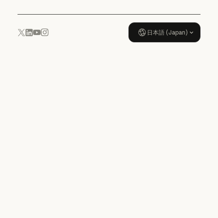
日本語 (Japan)
YouTube
Instagram
x.com
LinkedIn