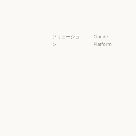
Sonnet
Haiku
Haiku
ソリューショ
Claude
ン
Platform
AI エージェン
概要
ト
概要
開発者向けド
AI エージェント
コードの最新
キュメント
化
開発者向けドキ
料金プラン
コードの最新化
コーディング
料金プラン
エコシステム
コーディング
カスタマーサ
エコシステム
Marketplace
ポート
Marketplace
カスタマーサポート
AWS 上の
サイバーセキ
Claude