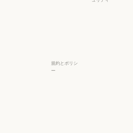
スタートアッ
プ
可用性
スタートアップ
可用性
研究ラボ
稼働状況
研究ラボ
稼働状況
サポートセン
ター
サポートセンタ
規約とポリシ
ー
プライバシー
設定
プライバシー
ポリシー
プライバシーポリシー
責任ある開示
ポリシー