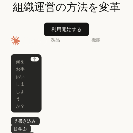
組織運営の方法を変革
利用開始する
利用開始する
製品
機能
ホームページ
Claude
Claude for
Chrome
Claude
Next
Claude Code
Claude for Ch
Claude for
Claude Code
Claude Code
Microsoft 365
for Enterprise
Claude for Mic
Skills
Claude Code for Enterprise
Claude Cowork
Skills
Claude Cowork
@Claude
@Claude
Claude Design
書き込み
ボタンテキスト
Claude Design
学ぶ
ボタンテキスト
Claude Science