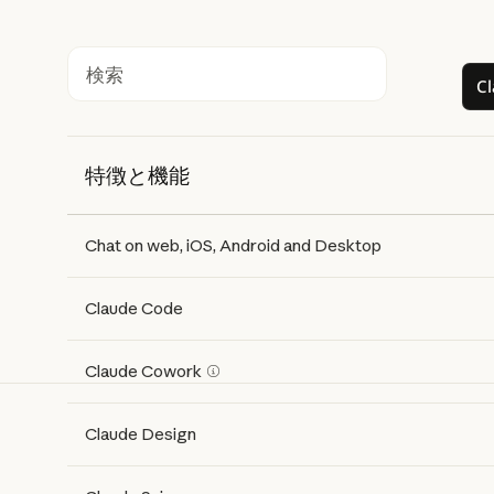
C
検索
特徴と機能
Features
Free
Pro
Max 5x
Max 20x
Chat on web, iOS, Android and Desktop
Claude Code
Claude Cowork
Claude Design