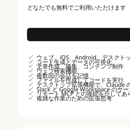
どなたでも無料でご利用いただけます
ウェブ、iOS、Android、デスク
コード生成とデータの可視化
文章作成、編集、コンテンツ制作
ウェブ検索機能
複数回の会話を記憶
ファイルを作成してコードを実行
デスクトップ拡張機能で、Claude
Slack と Google Workspace 
リモート MCP との接続を介して
複雑な作業のための拡張思考