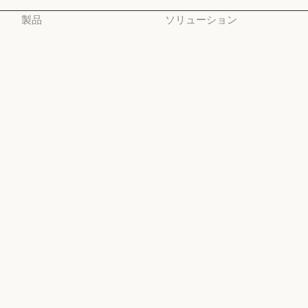
製品
ソリューション
Claude
AI エージェント
Claude
AI エージェント
Claude Code
コードの最新化
Claude Code
コードの最新化
Claude Code for
コーディング
Enterprise
コーディング
カスタマーサポート
Claude Code for Enterprise
Claude Cowork
カスタマーサポート
サイバーセキュリティ
Claude Cowork
@Claude
サイバーセキュリティ
Enterprise
@Claude
Claude Design
Enterprise
金融サービス
Claude Design
Claude Science
金融サービス
政府
Claude Science
Claude Security
政府
ヘルスケア
Claude Security
アプリをダウンロード
ヘルスケア
高等教育