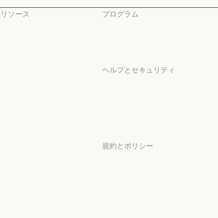
リソース
プログラム
ブログ
スタートアップ
ブログ
スタートアップ
Claude パートナーネット
研究ラボ
ワーク
研究ラボ
ヘルプとセキュリティ
Claude パートナーネットワーク
コミュニティ
可用性
コミュニティ
可用性
コネクタ
稼働状況
コネクタ
稼働状況
コース
サポートセンター
コース
サポートセンター
お客様の事例
規約とポリシー
お客様の事例
Anthropic のエンジニア
プライバシー設定
リング
プライバシーポリシー
Anthropic のエンジニアリング
イベント
プライバシーポリシー
責任ある開示ポリシー
イベント
プラグイン