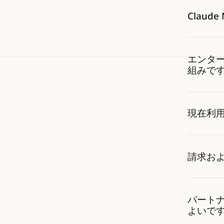
Claude
エンタープ
組みで
現在利
請求お
パートナー
よいで