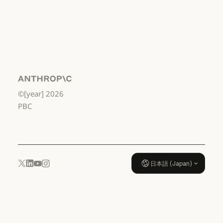
から高校3年生
まで
利用規約：米国 幼稚園年長から
データ処理契
約：米国 幼稚
園年長から高
校3年生まで
Anthropic
©[year]
2026
データ処理契約：米国 幼稚園年
使用ポリシー
PBC
使用ポリシー
日本語 (Japan)
YouTube
Instagram
x.com
LinkedIn