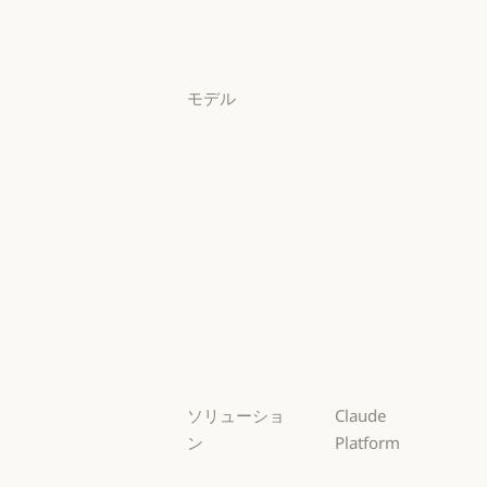
料金プラン
ログイン
ログイン
モデル
Mythos
Mythos
Fable
Fable
Opus
Opus
Sonnet
Sonnet
Haiku
Haiku
ソリューショ
Claude
ン
Platform
AI エージェン
概要