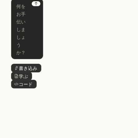
Chrome
Claude
Next
Claude Code
Claude for Ch
Claude for
Claude Code
Claude Code
Microsoft 365
for Enterprise
Claude for Mic
Skills
Claude Code for Enterprise
Claude Cowork
Skills
Claude Cowork
@Claude
@Claude
Claude Design
書き込み
ボタンテキスト
Claude Design
学ぶ
ボタンテキスト
Claude Science
コード
ボタンテキスト
Claude Science
Claude
Security
Claude Security
アプリをダウ
ンロード
アプリをダウンロード
料金プラン