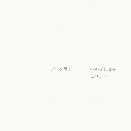
Claude を活用
セキュリティと
サービスパー
透明性
トナー
透明性
サービスパートナー
チュートリア
ル
チュートリアル
ユースケース
ユースケース
プログラム
ヘルプとセキ
ュリティ
スタートアッ
プ
可用性
スタートアップ
可用性
研究ラボ
稼働状況
研究ラボ
稼働状況
サポートセン
ター
サポートセンタ