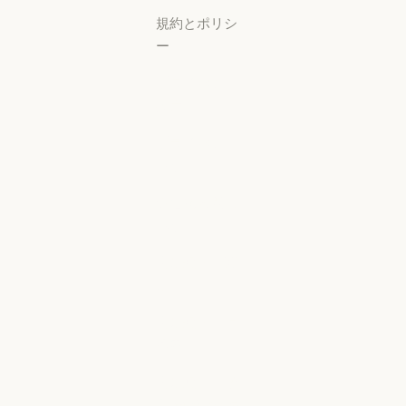
規約とポリシ
ー
プライバシー
設定
プライバシー
ポリシー
プライバシーポリシー
責任ある開示
ポリシー
責任ある開示ポリシー
利用規約：商
用
利用規約：商用
利用規約：消
費者
利用規約：消費者
利用規約：米
国 幼稚園年長