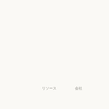
ヘルスケア
地域別コンプラ
高等教育
コンソールロ
グイン
高等教育
幼稚園から高
コンソールログ
校までの教員
幼稚園から高校までの教員
法務
法務
ライフサイエ
ンス
ライフサイエンス
非営利団体
非営利団体
中小企業
中小企業
リソース
会社
ブログ
Anthropic
ブログ
Anthropic
Claude パート
採用情報