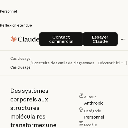
Personnel
Réflexion étendue
Construire
Contact commercial
Essayer Clau
Contact
Essayer
commercial
Claude
des outils de
diagrammes
Cas d’usage
/
Construire des outils de diagrammes interactifs
Découvrir ici
interactifs
Cas d’usage
Des systèmes
Auteur
corporels aux
Anthropic
structures
Catégorie
moléculaires,
Personnel
transformez une
Modèle