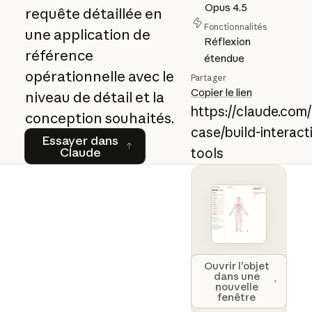
Opus 4.5
requête détaillée en
Fonctionnalités
une application de
Réflexion
référence
étendue
opérationnelle avec le
Partager
Copier le lien
niveau de détail et la
https://claude.com
conception souhaités.
case/build-interac
Essayer dans Claude
Essayer dans
Claude
tools
Open artifact 
Ouvrir l’objet
dans une
nouvelle
fenêtre