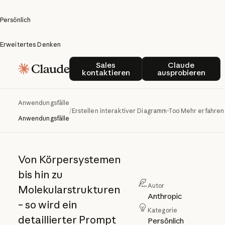
Persönlich
Erweitertes Denken
Erstellen
Sales kontaktieren
Claude ausp
Sales
Claude
kontaktieren
ausprobieren
interaktiver
Diagramm-
Anwendungsfälle
/
Erstellen interaktiver Diagramm-Tools
Mehr erfahren
Tools
Anwendungsfälle
Von Körpersystemen
bis hin zu
Autor
Molekularstrukturen
Anthropic
– so wird ein
Kategorie
detaillierter Prompt
Persönlich