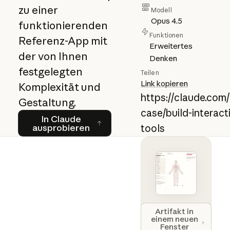
zu einer
Modell
Opus 4.5
funktionierenden
Funktionen
Referenz-App mit
Erweitertes
der von Ihnen
Denken
festgelegten
Teilen
Link kopieren
Komplexität und
https://claude.com
Gestaltung.
case/build-interac
In Claude ausprobieren
In Claude
ausprobieren
tools
Open artifact 
Artifakt in
einem neuen
Fenster