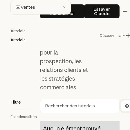
Ventes
Contact commercial
Essayer Clau
Ventes
Contact
Essayer
commercial
Claude
Découvrez
Tutoriels
comment Claude
Découvrir ici
Tutoriels
peut vous aider
pour la
prospection, les
relations clients et
les stratégies
commerciales.
Filtre
Rechercher
Fonctionnalités
Aucun élément trouvé.