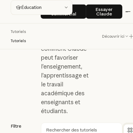
Éducatio
Contact commercial
Essayer Clau
Éducation
Contact
Essayer
commercial
Claude
n
Tutoriels
Découvrir ici
Découvrez
Tutoriels
comment Claude
peut favoriser
l’enseignement,
l’apprentissage et
le travail
académique des
enseignants et
étudiants.
Filtre