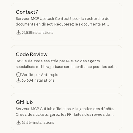
Context7
Serveur MCP Upstash Context7 pour la recherche de
documents en direct. Récupérez les documents et
exemples de code spécifiques à une version depuis les
93,538
installations
référentiels sources et injectez-les dans le contexte du
LLM.
Code Review
Revue de code assistée par IA avec des agents
spécialisés et filtrage basé sur la confiance pour les pull
requests
Vérifié par Anthropic
68,604
installations
GitHub
Serveur MCP GitHub officiel pour la gestion des dépôts.
Créez des tickets, gérez les PR, faites des revues de
code, recherchez des dépôts et accédez à l'API de
65,584
installations
GitHub depuis Claude Code.