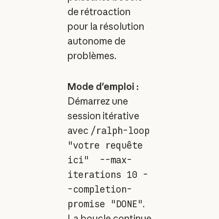
de rétroaction
pour la résolution
autonome de
problèmes.
Mode d'emploi :
Démarrez une
session itérative
avec
/ralph-loop
"votre requête
ici" --max-
iterations 10 -
-completion-
promise "DONE"
.
La boucle continue