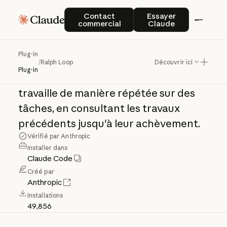
Ralph
Loop
Contact commercial
Essayer Claude
Contact
Essayer
commercial
Claude
Boucles
IA
interactives
pour
le
Plug-in
développement
itératif
à
l’aide
de
la
/
Ralph Loop
Découvrir ici
Plug-in
technique
Ralph
Wiggum
:
Claude
travaille
de
manière
répétée
sur
des
tâches,
en
consultant
les
travaux
précédents
jusqu'à
leur
achèvement.
Vérifié par Anthropic
Installer dans
Claude Code
Créé par
Anthropic
Installations
49,856