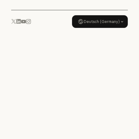
Deutsch (Germany)
YouTube
Instagram
x.com
LinkedIn