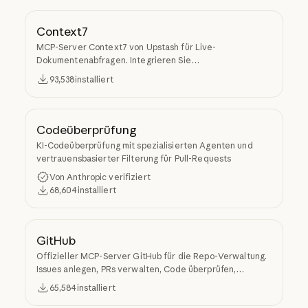
Context7
MCP-Server Context7 von Upstash für Live-
Dokumentenabfragen. Integrieren Sie
versionsspezifische Dokumente und Codebeispiele aus
93,538
installiert
Quellcode-Repositorys in den LLM-Kontext.
Codeüberprüfung
KI-Codeüberprüfung mit spezialisierten Agenten und
vertrauensbasierter Filterung für Pull-Requests
Von Anthropic verifiziert
68,604
installiert
GitHub
Offizieller MCP-Server GitHub für die Repo-Verwaltung.
Issues anlegen, PRs verwalten, Code überprüfen,
Repositorys suchen und von Claude Code aus auf die API
65,584
installiert
von GitHub zugreifen.