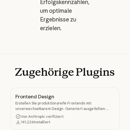
Erfolgskennzahlen,
um optimale
Ergebnisse zu
erzielen.
Zugehörige
Plugins
Frontend Design
Erstellen Sie produktionsreife Frontends mit
unverwechselbarem Design. Generiert ausgefeilten
Code, der generische KI-Ästhetik vermeidet.
Von Anthropic verifiziert
141,226
installiert