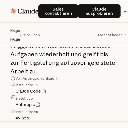
Ralph
Loop
Sales kontaktieren
Claude auspro
Sales
Claude
kontaktieren
ausprobieren
Interaktive
KI-Schleifen
für
die
Plugin
/
Ralph Loop
Mehr erfahren
iterative
Entwicklung
mit
der
Ralph
Plugin
Wiggum-Technik:
Claude
bearbeitet
Aufgaben
wiederholt
und
greift
bis
zur
Fertigstellung
auf
zuvor
geleistete
Arbeit
zu.
Von Anthropic verifiziert
Installation in
Claude Code
Erstellt von
Anthropic
Installationen
49,856