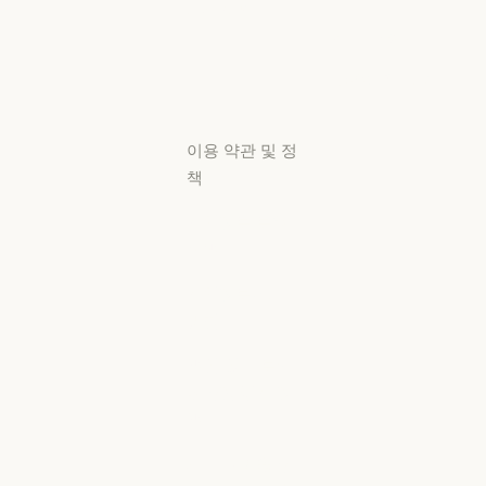
리서치 랩
가용성
서비스 상태
리서치 랩
서비스 상태
고객지원 센터
고객지원 센터
이용 약관 및 정
책
개인정보 보호
선택
개인정보처리
방침
개인정보처리방침
책임 있는 보안
취약점 공개 정
책
책임 있는 보안 취약점 공개 정책
서비스 이용약