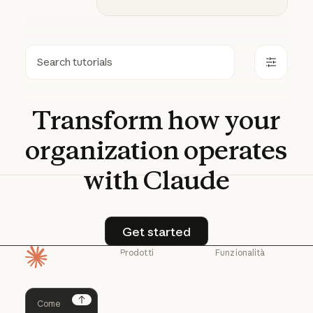
Ricerca
Transform
how
your
organization
operates
with
Claude
Get started
Get started
Prodotti
Funzionalità
Pagina iniziale
Claude
Claude for
Chrome
Claude
Claude Code
Claude for Ch
Next