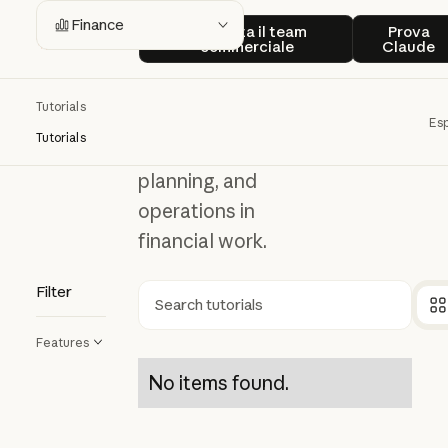
Finance
Contatta il team commerciale
Prova
Finance
Contatta il team
Prova
commerciale
Claude
Discover ways
Tutorials
Claude can
Esp
Tutorials
support analysis,
planning, and
operations in
financial work.
Filter
Ricerca
Features
No items found.