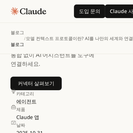
모델
컨텍스트
도입 문의
도입 문의
Claude
프로토콜이란?
AI를
나만의
세계와
연결하세요
블로그
/
모델 컨텍스트 프로토콜이란? AI를 나만의 세계와 연
블로그
모델 컨텍스트 프로토콜을 사용해 커스텀
통합 없이 AI 어시스턴트를 도구에
연결하세요.
커넥터 살펴보기
커넥터 살펴보기
카테고리
에이전트
제품
Claude 앱
날짜
2025-10-31