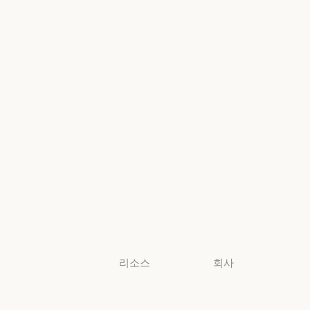
Microsoft
정부
의료
Foundry
의료
Microsoft Foun
고등교육
지역별 준수
고등교육
지역별 준수
초·중·고 교사
콘솔 로그인
초·중·고 교사
콘솔 로그인
법무
법무
생명과학
생명과학
비영리 단체
비영리 단체
소규모
비즈니스
소규모 비즈니스
리소스
회사
블로그
Anthropic
블로그
Anthropic