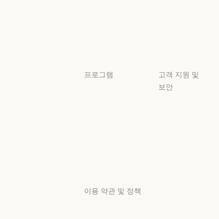
보안 및 규정 준
서비스 파트너
투명성
튜토리얼
투명성
튜토리얼
사용 사례
사용 사례
프로그램
고객 지원 및
보안
스타트업
가용성
스타트업
리서치 랩
가용성
서비스 상태
리서치 랩
서비스 상태
고객지원
센터
고객지원 센터
이용 약관 및 정책
개인정보 보호