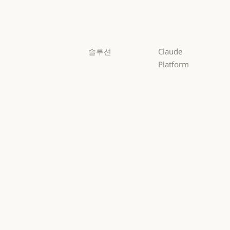
Sonnet
Haiku
Haiku
솔루션
Claude
Platform
AI 에이전트
개요
AI 에이전트
코드 현대화
개요
개발자 문서
코드 현대화
코딩
개발자 문서
요금제
코딩
고객 지원
요금제
생태계
고객 지원
사이버 보안
생태계
마켓플레이스
사이버 보안
Enterprise
마켓플레이스
AWS의 Claude
Enterprise
금융 서비스
AWS의 Claude
Google Cloud
금융 서비스
정부
Google Cloud