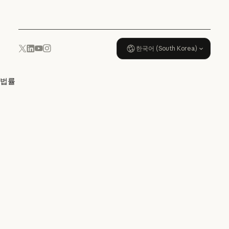
사용 정책
한국어 (South Korea)
YouTube
Instagram
x.com
LinkedIn
법률