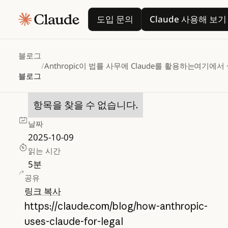
Anthropic이
법률
사무에
도입 문의
Claude 
도입 문의
Claude 사용해 보기
Claude를
활용하는
방법
블로그
카테고리
/
Anthropic이 법률 사무에 Claude를 활용하는 방법
여기에서
엔터프라이즈 AI
블로그
제품
항목을 찾을 수 없습니다.
날짜
2025-10-09
읽는 시간
5
분
공유
링크 복사
https://claude.com/blog/how-anthropic-
uses-claude-for-legal