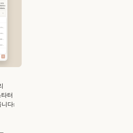
리
 스타터
룹니다: