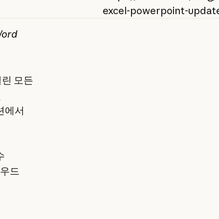
excel-powerpoint-updat
Word
열린 모든
션
이션에서
수
클라우드