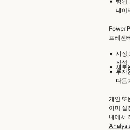
범위,
데이
Power
프레젠테
시장 
작성
새로운
투자은
다듬
개인 또
이미 설정
내에서 작
Analy