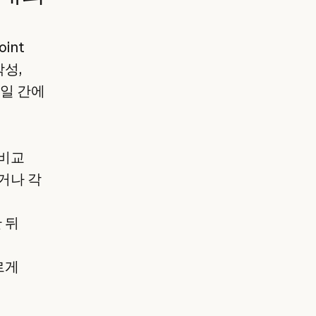
int
작성,
파일 간에
 비교
거나 각
 뒤
르게