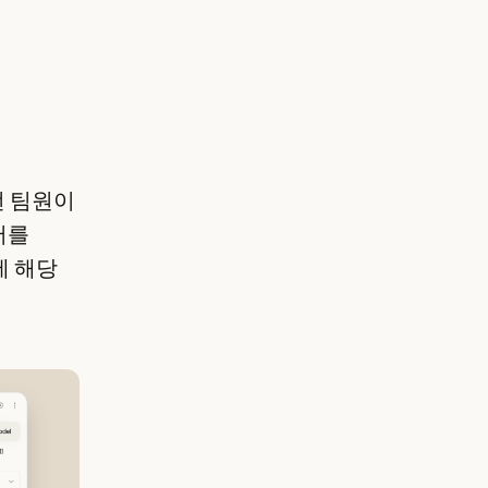
떤 팀원이
서를
에 해당