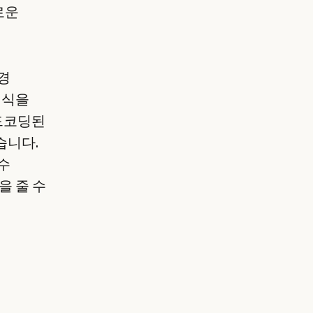
로운
경
서식을
하드코딩된
습니다.
수
을 줄 수