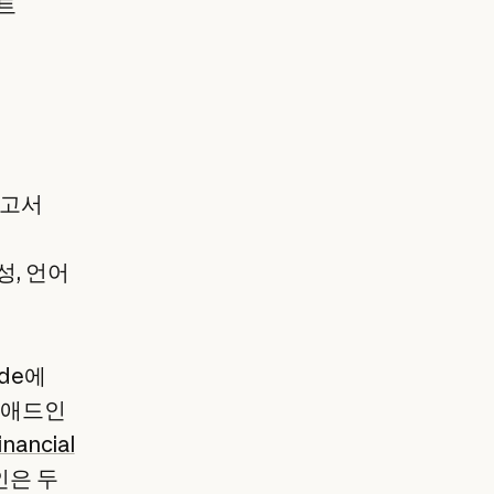
트
보고서
성, 언어
de에
시 애드인
inancial
인은 두