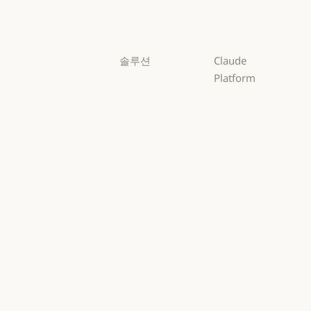
Haiku
Haiku
솔루션
Claude
Platform
AI 에이전트
개요
AI 에이전트
코드 현대화
개요
개발자 문서
코드 현대화
코딩
개발자 문서
요금제
코딩
고객 지원
요금제
생태계
고객 지원
사이버 보안
생태계
마켓플레이스
사이버 보안
Enterprise
마켓플레이스
AWS의 Claude
Enterprise
금융 서비스
AWS의 Claude
Google Cloud
금융 서비스
정부
Google Cloud
Microsoft
정부