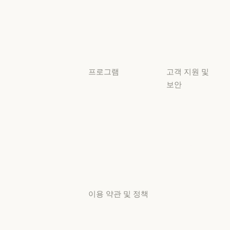
투명성
튜토리얼
투명성
튜토리얼
사용 사례
사용 사례
프로그램
고객 지원 및
보안
스타트업
가용성
스타트업
리서치 랩
가용성
서비스 상태
리서치 랩
서비스 상태
고객지원
센터
고객지원 센터
이용 약관 및 정책
개인정보 보호
선택