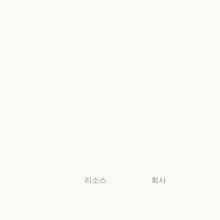
의료
Foundry
의료
Microsoft Foun
고등교육
지역별 준수
고등교육
지역별 준수
초·중·고 교사
콘솔 로그인
초·중·고 교사
콘솔 로그인
법무
법무
생명과학
생명과학
비영리 단체
비영리 단체
소규모
비즈니스
소규모 비즈니스
리소스
회사
블로그
Anthropic
블로그
Anthropic
Claude 파트너
채용