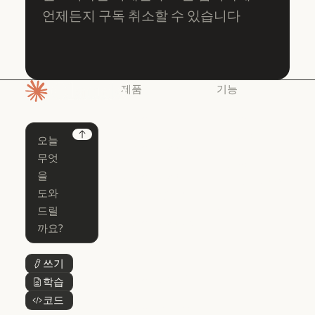
언제든지 구독 취소할 수 있습니다
제품
기능
홈페이지
Claude
Claude for
Chrome
Claude
Next
Claude Code
Claude for Ch
Claude for
Claude Code
Claude Code
Microsoft 365
for Enterprise
Claude for Mic
Skills
Claude Code for Enterprise
Claude Cowork
Skills
Claude Cowork
@Claude
쓰기
버튼 텍스트
@Claude
Claude 디자인
학습
버튼 텍스트
Claude 디자인
코드
버튼 텍스트
Claude Science