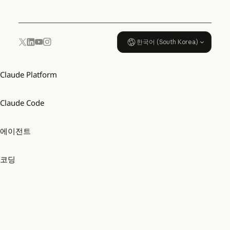
한국어 (South Korea)
YouTube
Instagram
x.com
LinkedIn
Claude Platform
Claude Code
에이전트
코딩