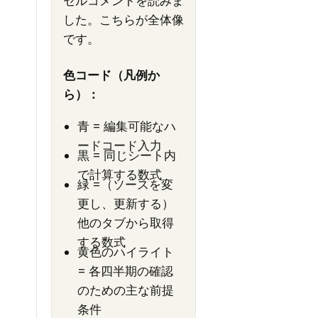
セルコメントを読みま
した。こちらが全体像
です。
色コード（凡例か
ら）：
青 = 編集可能なハ
ードコード入力
黒 = 同じシート内
で計算する数式
緑 =（ソースを変
更し、更新する）
他のタブから取得
する数式
黄色のハイライト
= 各四半期の確認
のための主な前提
条件