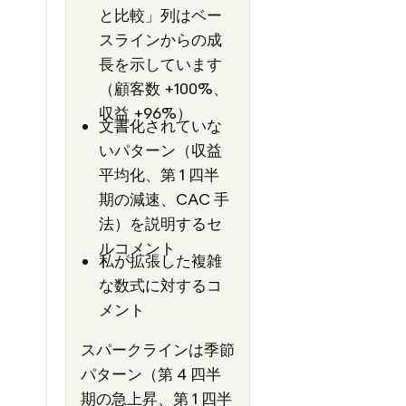
と比較」列はベー
スラインからの成
長を示しています
（顧客数 +100%、
収益 +96%）
文書化されていな
いパターン（収益
平均化、第 1 四半
期の減速、CAC 手
法）を説明するセ
ルコメント
私が拡張した複雑
な数式に対するコ
メント
スパークラインは季節
パターン（第 4 四半
期の急上昇、第 1 四半