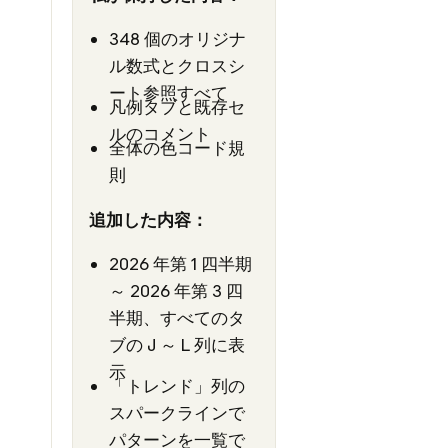
348 個のオリジナ
ル数式とクロスシ
ート参照すべて
凡例タブと既存セ
ルのコメント
全体の色コード規
則
追加した内容：
2026 年第 1 四半期
～ 2026 年第 3 四
半期、すべてのタ
ブの J ～ L 列に表
示
「トレンド」列の
スパークラインで
パターンを一覧で