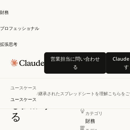
財務
プロフェッショナル
拡張思考
継承され
営業担当に問い合わせる
C
営業担当に問い合わせ
Claud
たスプレ
る
す
ッドシー
トを理解
ユースケース
/
継承されたスプレッドシートを理解し拡張する
こちらをご
作成者
ユースケース
し拡張す
Anthropic
る
カテゴリ
財務