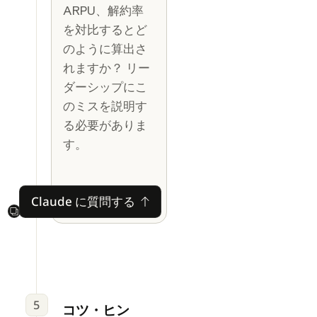
ARPU、解約率
を対比するとど
のように算出さ
れますか？ リー
ダーシップにこ
のミスを説明す
る必要がありま
す。
Claude に質問する
Claude に質問する
Next
5
コツ・ヒン