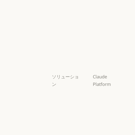
Mythos
Mythos
Fable
Fable
Opus
Opus
Sonnet
Sonnet
Haiku
Haiku
ソリューショ
Claude
ン
Platform
AI エージェン
概要
ト
概要
開発者向けド
AI エージェント
コードの最新
キュメント
化
開発者向けドキ
料金プラン
コードの最新化