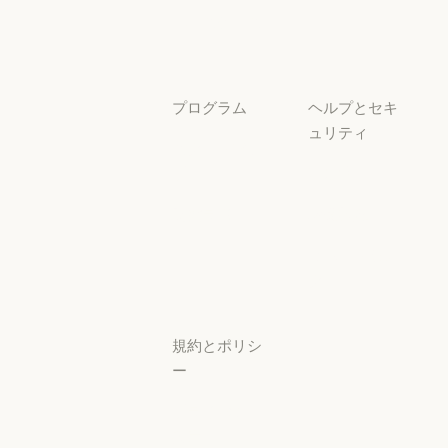
チュートリアル
ユースケース
ユースケース
プログラム
ヘルプとセキ
ュリティ
スタートアッ
プ
可用性
スタートアップ
可用性
研究ラボ
稼働状況
研究ラボ
稼働状況
サポートセン
ター
サポートセンタ
規約とポリシ
ー
プライバシー
設定