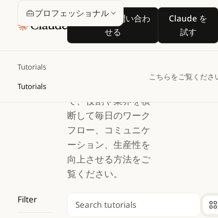
プロフェ
営業担当に問い合わせる
Claude
プロフェッショナル
営業担当に問い合わ
Claude を
ッショナ
せる
試す
ル
Tutorials
こちらをご覧くださ
Claude を活用し
Tutorials
て、役割や業界を横
断して毎日のワーク
フロー、コミュニケ
ーション、生産性を
向上させる方法をご
覧ください。
Filter
検索