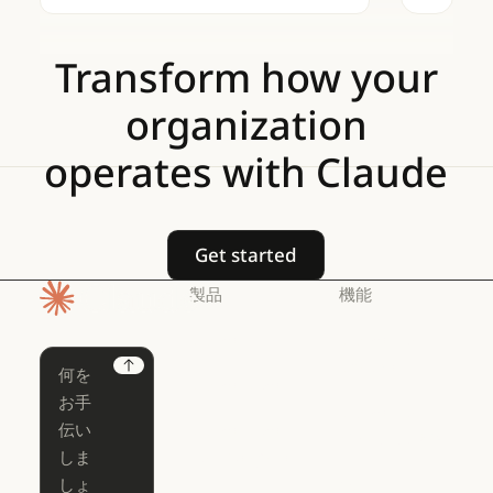
検索
Transform
how
your
organization
operates
with
Claude
Get started
Get started
製品
機能
ホームページ
Claude
Claude for
Chrome
Claude
Next
Claude Code
Claude for Ch
Claude for
Claude Code
Claude Code
Microsoft 365
for Enterprise
Claude for Mic
Skills
Claude Code for Enterprise