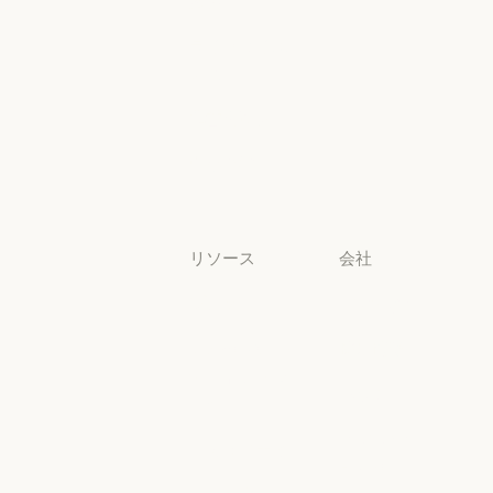
法務
ライフサイエ
ンス
ライフサイエンス
非営利団体
非営利団体
中小企業
中小企業
リソース
会社
ブログ
Anthropic
ブログ
Anthropic
Claude パート
採用情報
ナーネットワ
採用情報
ポリシー
ーク
ポリシー
Claude パートナーネットワー
Economic
コミュニティ
Futures
コミュニティ