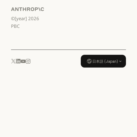
園年長から高
校3年生まで
Anthropic
©[year]
2026
データ処理契約：米国 幼稚園年
使用ポリシー
PBC
使用ポリシー
日本語 (Japan)
YouTube
Instagram
x.com
LinkedIn