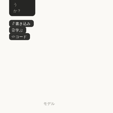
Claude Cowork
Skills
Claude Cowork
@Claude
@Claude
Claude Design
書き込み
ボタンテキスト
Claude Design
学ぶ
ボタンテキスト
Claude Science
コード
ボタンテキスト
Claude Science
Claude
Security
Claude Security
アプリをダウ
ンロード
アプリをダウンロード
料金プラン
料金プラン
ログイン
ログイン
モデル