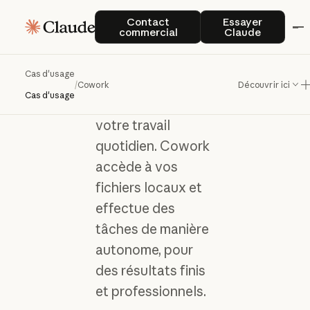
Cowork
Contact commercial
Essayer Clau
Cowork
Contact
Essayer
commercial
Claude
Ajoutez la
Cas d'usage
puissance de
/
Cowork
Découvrir ici
Cas d'usage
Claude Code à
votre travail
quotidien. Cowork
accède à vos
fichiers locaux et
effectue des
tâches de manière
autonome, pour
des résultats finis
et professionnels.