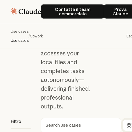
Cowork
Contatta il team commerciale
Prova
Cowork
Contatta il team
Prova
commerciale
Claude
Bring Claude Code
Use cases
power to everyday
/
Cowork
Esp
Use cases
work. Cowork
accesses your
local files and
completes tasks
autonomously—
delivering finished,
professional
outputs.
Filtro
Ricerca