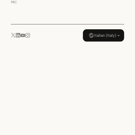
PBC
Politica di utilizzo
Italian (Italy)
YouTube
Instagram
x.com
LinkedIn