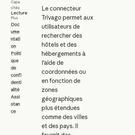
Capa
Le connecteur
cités
Lecture
Trivago permet aux
Plus
Doc
utilisateurs de
ume
rechercher des
ntati
hôtels et des
on
hébergements à
Politi
que
l'aide de
de
coordonnées ou
confi
en fonction de
denti
zones
alité
Assi
géographiques
stan
plus étendues
ce
comme des villes
et des pays. Il
fournit des