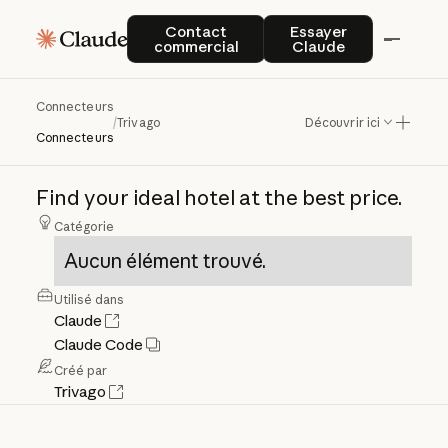
Contact commercial
Essayer Claude
Contact
Essayer
commercial
Claude
Connecteurs
Trivago
/
Trivago
Découvrir ici
Connecteurs
Find
your
ideal
hotel
at
the
best
price.
Catégorie
Aucun élément trouvé.
Utilisé dans
Claude
Claude Code
Créé par
Trivago