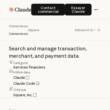
Contact commercial
Essayer Claude
Contact
Essayer
commercial
Claude
Connecteurs
Square
/
Square
Découvrir ici
Connecteurs
Search
and
manage
transaction,
merchant,
and
payment
data
Catégorie
Services financiers
Utilisé dans
Claude
Claude Code
Créé par
Square, Inc.