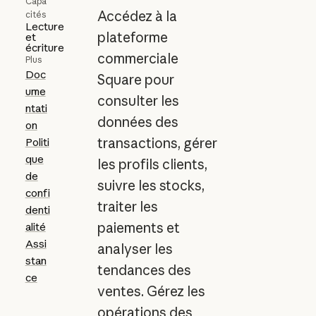
Capa
Accédez à la
cités
Lecture
plateforme
et
écriture
commerciale
Plus
Doc
Square pour
ume
consulter les
ntati
données des
on
transactions, gérer
Politi
que
les profils clients,
de
suivre les stocks,
confi
traiter les
denti
paiements et
alité
Assi
analyser les
stan
tendances des
ce
ventes. Gérez les
opérations des