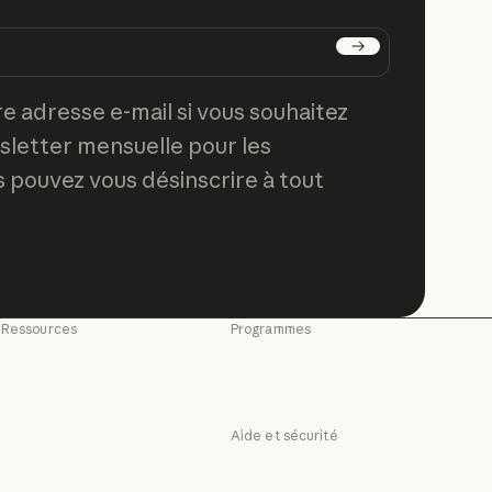
S'abonner
re adresse e-mail si vous souhaitez
sletter mensuelle pour les
 pouvez vous désinscrire à tout
Ressources
Programmes
Blog
Startups
Blog
Startups
Réseau de partenaires
Laboratoires de recherche
Claude
de
Laboratoires de recherc
Aide et sécurité
Réseau de partenaires Claude
Communauté
Disponibilité