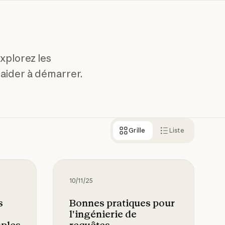
plorez les
 aider à démarrer.
Grille
Liste
 requêtes, les Projets, MCP et les Sous-agents
ls : étapes clés, limitations et exemples
Bonnes pratiques pour l'ingénierie 
10/11/25
s
Bonnes pratiques pour
l'ingénierie de