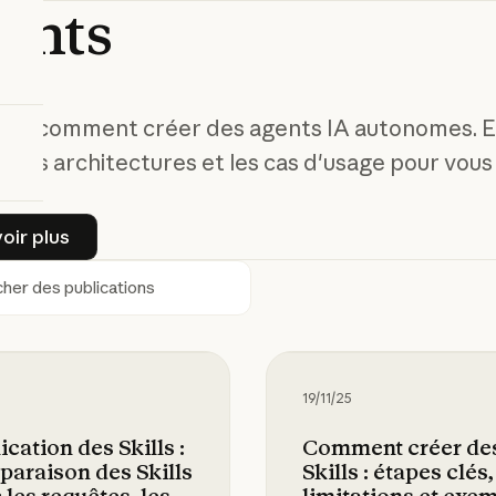
ents
ez comment créer des agents IA autonomes. Ex
, les architectures et les cas d'usage pour vous
En savoir plus
oir plus
ercher
tion des Skills : comparaison des Skills avec les
Comment créer des Skil
19/11/25
ication des Skills :
Comment créer de
araison des Skills
Skills : étapes clés,