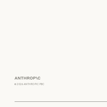
Anthropic
©
2026
ANTHROPIC PBC