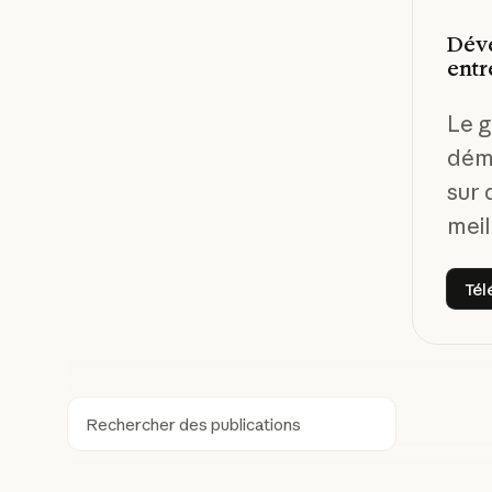
Déve
entr
Le g
déma
sur 
meil
Tél
Rechercher