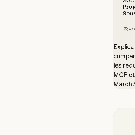
avec
Proj
Sou
Ag
Explicat
compara
les requ
MCP et 
March 5