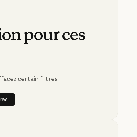
ion
pour
ces
s
acez certain filtres
tres
ous les filtres