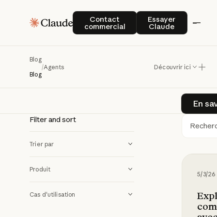
Ag
Agents
Contact commercial
Essayer Claude
Contact
Essayer
commercial
Claude
Découvr
Blog
/
Agents
Découvrir ici
modèles
Blog
En sav
Filter and sort
Rech
Trier par
Explica
Produit
5/3/26
Expl
Cas d'utilisation
comp