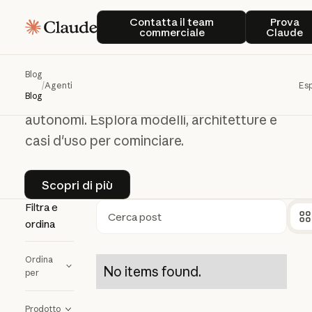
Contatta il team commerciale
Prova
Agenti
Contatta il team
Prova
commerciale
Claude
Agenti
Blog
/
Agenti
Esp
Scopri come sviluppare agenti IA
Blog
autonomi. Esplora modelli, architetture e
casi d'uso per cominciare.
Scopri di più
Scopri di più
Filtra e
ordina
Ricerca
Ordina
No items found.
per
Prodotto