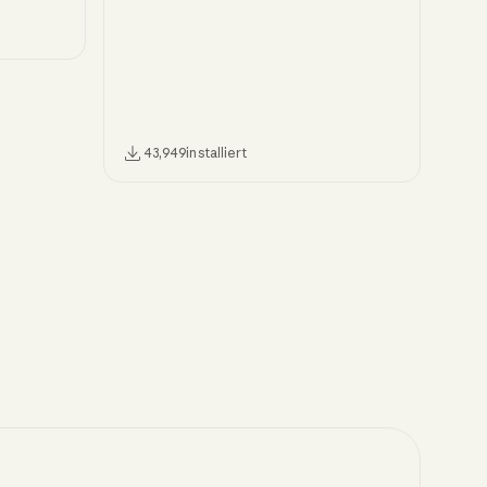
Webseiten, das Anfertigen von
Screenshots, Ausfüllen von Formularen und
die Automatisierung von Test-Workflows.
43,949
installiert