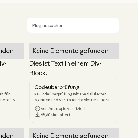
Suchen
nden.
Keine Elemente gefunden.
iv-
Dies ist Text in einem Div-
Block.
Codeüberprüfung
h für
KI-Codeüberprüfung mit spezialisierten
rieren Sie
Agenten und vertrauensbasierter Filterung
und
für Pull-Requests
Von Anthropic verifiziert
positorys
68,604
installiert
nden.
Keine Elemente gefunden.