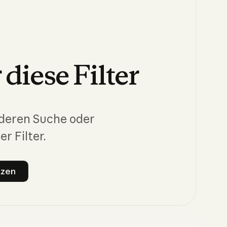
r
diese
Filter
nderen Suche oder
er Filter.
tzen
ter zurücksetzen