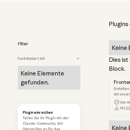
Plugins
Filter
Keine 
Dies ist
Funktioniert mit
Block.
Keine Elemente
gefunden.
Fronte
Erstellen
mit unve
ausgefeil
Von An
Ästhetik
141,2
Plugin einreichen
Teilen Sie Ihr Plugin mit der
Claude-Community. Wir
Keine 
überprüfen es für das