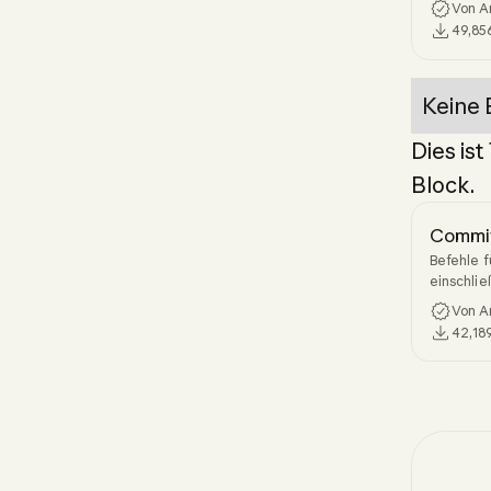
Von An
und greif
49,85
geleistet
Keine 
Dies ist
Block.
Commit
Befehle 
einschlie
Erstellun
Von An
42,18