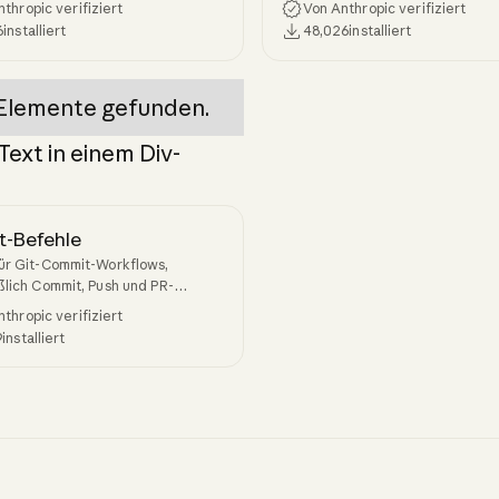
thropic verifiziert
Von Anthropic verifiziert
t bis zur Fertigstellung auf zuvor
6
installiert
48,026
installiert
e Arbeit zu.
Elemente gefunden.
 Text in einem Div-
-Befehle
für Git-Commit-Workflows,
ßlich Commit, Push und PR-
g
thropic verifiziert
9
installiert