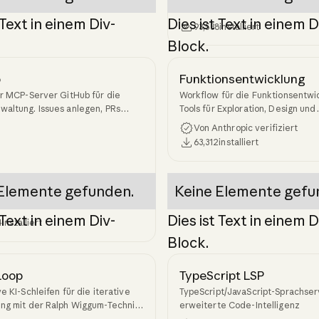
 Text in einem Div-
Dies ist Text in einem D
93,538
installiert
Block.
b
Funktionsentwicklung
er MCP-Server GitHub für die
Workflow für die Funktionsentwi
altung. Issues anlegen, PRs
Tools für Exploration, Design und
n, Code überprüfen, Repositorys
Überprüfung
Von Anthropic verifiziert
63,312
installiert
itHub zugreifen.
Elemente gefunden.
Keine Elemente gefu
 Text in einem Div-
Dies ist Text in einem D
4
installiert
Block.
Loop
TypeScript LSP
ve KI-Schleifen für die iterative
TypeScript/JavaScript-Sprachser
ung mit der Ralph Wiggum-Technik:
erweiterte Code-Intelligenz
earbeitet Aufgaben wiederholt