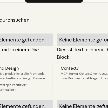
 durchsuchen
Elemente gefunden.
Keine Elemente gefu
 Text in einem Div-
Dies ist Text in einem D
Block.
nd Design
Context7
 Sie produktionsreife Frontends
MCP-Server Context7 von Upstas
rwechselbarem Design. Generiert
Live-Dokumentenabfragen. Integ
ten Code, der generische KI-
versionsspezifische Dokumente 
thropic verifiziert
 vermeidet.
Codebeispiele aus Quellcode-Re
26
installiert
in den LLM-Kontext.
Elemente gefunden.
Keine Elemente gefu