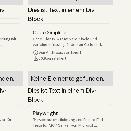
iv-
Dies ist Text in einem Div-
Block.
Code Simplifier
cklung mit
Code-Clarity-Agent: vereinfacht und
verfeinert frisch geänderten Code und
erhält zugleich die Funktionalität und
Von Anthropic verifiziert
Konsistenz.
50,966
installiert
nden.
Keine Elemente gefunden.
iv-
Dies ist Text in einem Div-
Block.
Playwright
ver für
Browserautomatisierung und End-to-End-
Tests für MCP-Server von Microsoft.
Ermöglicht Claude die Interaktion mit