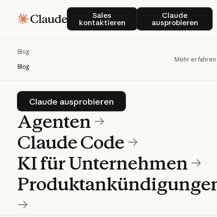
Blog
Sales kontaktieren
Claude ausp
Sales
Claude
kontaktieren
ausprobieren
Aktuelles zu Produkten und Best
Blog
Practices für Teams, die mit Claude
Mehr erfahren
Blog
arbeiten.
Claude ausprobieren
Claude ausprobieren
Agenten
Claude Code
KI für Unternehmen
Produktankündigunge