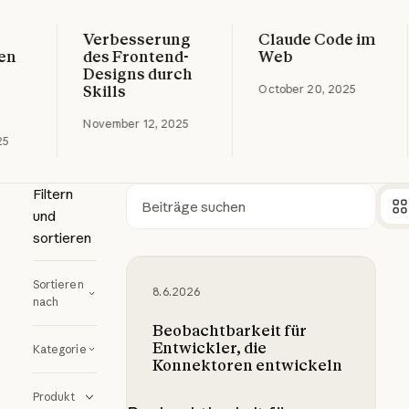
Verbesserung
Claude Code im
rmationen
Weitere Informationen
Weitere Informatio
n
des Frontend-
Web
Designs durch
Skills
October 20, 2025
November 12, 2025
Filtern
und
Suchen
sortieren
Beobachtbarkeit für Entwickler, d
Sortieren
8.6.2026
nach
Beobachtbarkeit für
Entwickler, die
Kategorie
Konnektoren entwickeln
Produkt