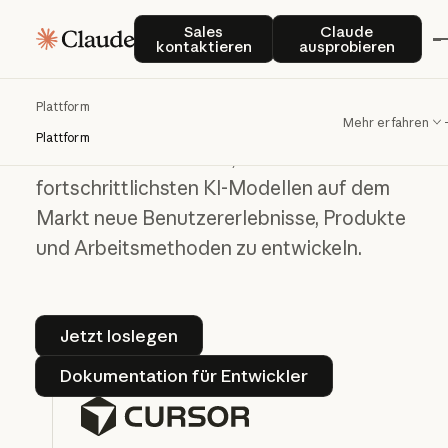
Sales kontaktieren
Claude auspro
Sales
Claude
Bauen Sie auf der
kontaktieren
ausprobieren
Claude Platform
auf
Plattform
Mehr erfahren
Plattform
Nutzen Sie unsere API, um mit den
fortschrittlichsten KI-Modellen auf dem
Markt neue Benutzererlebnisse, Produkte
und Arbeitsmethoden zu entwickeln.
Jetzt loslegen
Jetzt loslegen
Dokumentation für Entwickler
Dokumentation für Entwickler