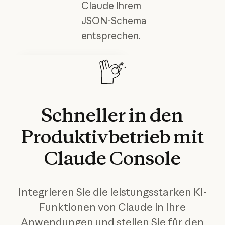
Claude Ihrem
JSON-Schema
entsprechen.
Dokumentation für
Entwickler
Informieren Sie sich über die
fortgeschrittenen Funktionen
Schneller
in
den
und Möglichkeiten von
Claude.
Mehr lesen
Produktivbetrieb
mit
Mehr lesen
Claude
Console
Integrieren Sie die leistungsstarken KI-
Funktionen von Claude in Ihre
Anwendungen und stellen Sie für den