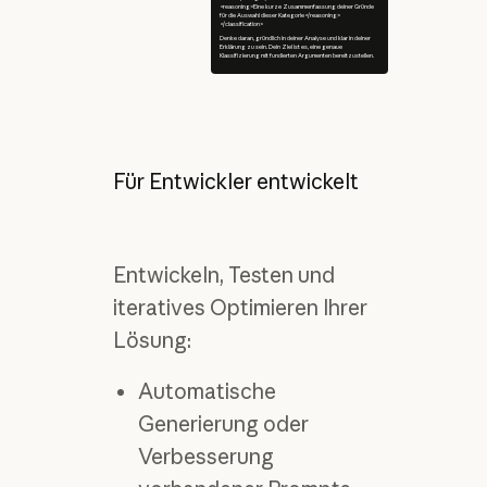
<reasoning>Eine kurze Zusammenfassung deiner Gründe
für die Auswahl dieser Kategorie</reasoning>
</classification>
Denke daran, gründlich in deiner Analyse und klar in deiner
Erklärung zu sein. Dein Ziel ist es, eine genaue
Klassifizierung mit fundierten Argumenten bereitzustellen.
Für Entwickler entwickelt
Entwickeln, Testen und
iteratives Optimieren Ihrer
Lösung:
Automatische
Generierung oder
Verbesserung