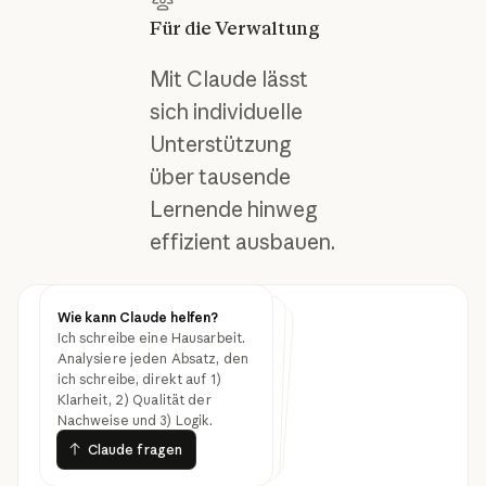
Für die Verwaltung
Mit Claude lässt
sich individuelle
Unterstützung
über tausende
Lernende hinweg
effizient ausbauen.
Wie kann Claude helfen?
Wie kann Claude helfen?
Wie kann Claude helfen?
Ich schreibe eine Hausarbeit.
Überprüfe den Entwurf des
Förderantrags und schlage
überzeugendere Belege im
Erstelle eine
Budgetbegründung, die
erläutert, warum wir drei
zusätzliche Stellen im Bereich
Analysiere jeden Absatz, den
ich schreibe, direkt auf 1)
Methodikabschnitt vor.
Klarheit, 2) Qualität der
Data Science benötigen.
Bildungsressourcen
Nachweise und 3) Logik.
Claude fragen
Claude fragen
Claude fragen
Claude fragen
Claude fragen
Claude fragen