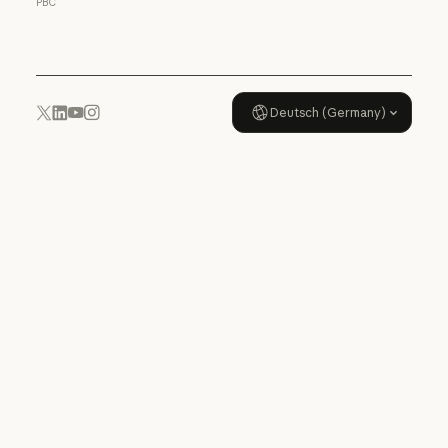
PBC
Nutzungsrichtlinie
Deutsch (Germany)
YouTube
Instagram
x.com
LinkedIn