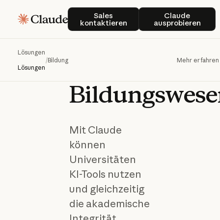
Sales kontaktieren
Claude ausp
Sales
Claude
kontaktieren
ausprobieren
Erfolgreich mi
Lösungen
/
Bildung
Mehr erfahren
KI
im
Lösungen
Bildungswese
Mit Claude
können
Universitäten
KI-Tools nutzen
und gleichzeitig
die akademische
Integrität