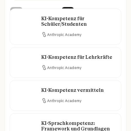
Vorherige
Next
KI-Kompetenz für
KI-Kompetenz für Schüler/Studenten
Schüler/Studenten
Anthropic Academy
KI-Kompetenz für Lehrkräfte
KI-Kompetenz für Lehrkräfte
Anthropic Academy
KI-Kompetenz vermitteln
KI-Kompetenz vermitteln
Anthropic Academy
KI-Sprachkompetenz:
KI-Sprachkompetenz: Framework und Grun
Framework und Grundlagen