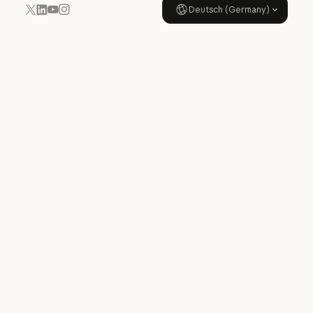
Deutsch (Germany)
YouTube
Instagram
x.com
LinkedIn